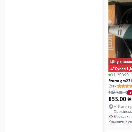
Ціну зниже
Супер Ці
01-200901
Sturm gm231
Стан:
1060.00 ₴
-
855.00
₴
м. Київ, п
Харківськ
Доставка
Комплект: уп