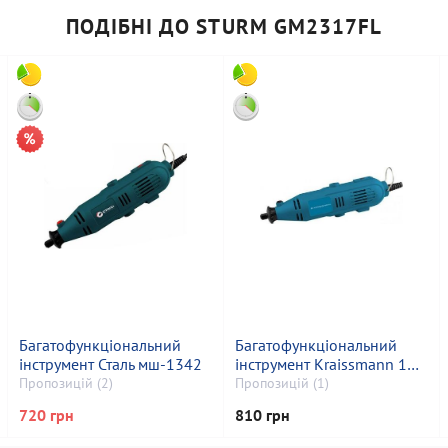
ПОДІБНІ ДО STURM GM2317FL
Багатофункціональний
Багатофункціональний
інструмент Сталь мш-1342
інструмент Kraissmann 150
sgw 300
Пропозицій (2)
Пропозицій (1)
720 грн
810 грн