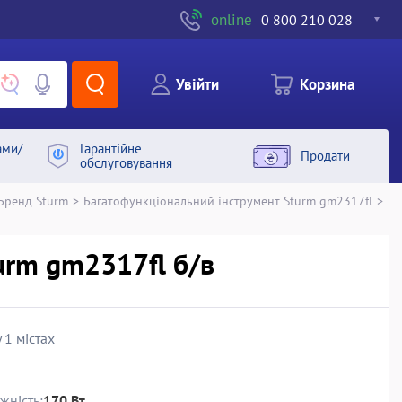
online
0 800 210 028
Увiйти
Корзина
ами/
Гарантiйне
Продати
обслуговування
Бренд Sturm
>
Багатофункціональний інструмент Sturm gm2317fl
>
urm gm2317fl б/в
 1 містах
жність:
170 Вт