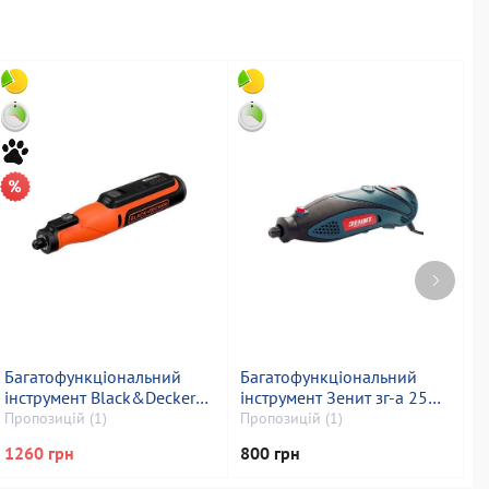
Багатофункціональний
Багатофункціональний
Б
інструмент Black&Decker
інструмент Зенит зг-а 2560
і
bcrt8i
843852
г
Пропозицій (1)
Пропозицій (1)
П
1260 грн
800 грн
9