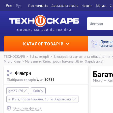
Укр
Рус
Про компанiю
Доставка та оплата
Новини
Вiдгуки
Сп
Промис
КАТАЛОГ ТОВАРІВ
магази
ТЕХНОСКАРБ
>
Всі категорії
>
Електроінструменти та обладнання
Місто Київ
>
Магазин м. Київ, просп. Бажана, 3В (м. Харківська)
Багат
Фільтри
Підібрано товарів
1
из
30738
Місто — Киї
gm2317fl
Київ
м. Київ, просп. Бажана, 3В (м. Харківська)
Очистити фільтри