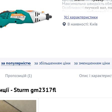
Максимальна швидкість обе
Особливості:
гнучкий вал, п
Призначення:
побутовий
Жи
Усі характеристики
В наявності:
Київ
за популярністю
за збільшенням ціни
за зменшенням ціни
Пропозицій (1)
Опис і характерис
ції - Sturm gm2317fl