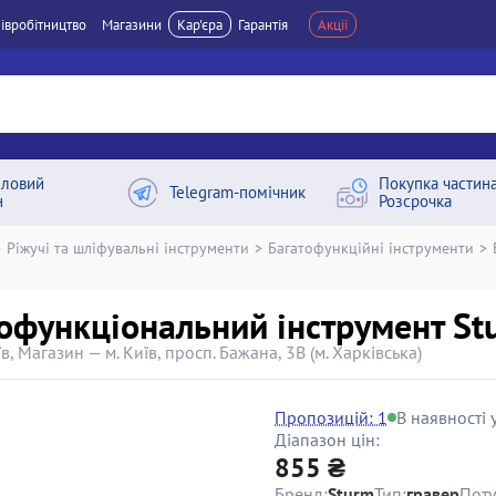
івробітництво
Магазини
Кар'єра
Гарантія
Акції
ловий
Покупка частин
Telegram-помічник
н
Розсрочка
>
Ріжучі та шліфувальні інструменти
>
Багатофункційні інструменти
>
офункціональний інструмент St
в, Магазин — м. Київ, просп. Бажана, 3В (м. Харківська)
Пропозицій: 1
В наявності у
Діапазон цін:
855 ₴
Бренд:
Sturm
Тип:
гравер
Поту