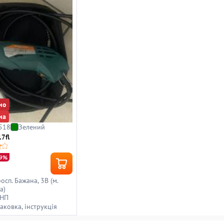
но
на
518
Зелений
7fl
19%
росп. Бажана, 3В (м.
а)
 НП
аковка, інструкція