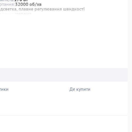
ртання:
32000 об/хв
одсветка, плавне регулювання швидкості
влення:
мережа
тики
Де купити