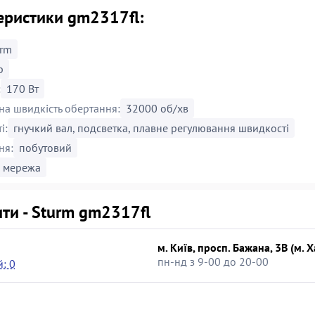
еристики gm2317fl:
urm
р
:
170 Вт
а швидкість обертання:
32000 об/хв
і:
гнучкий вал, подсветка, плавне регулювання швидкості
ня:
побутовий
мережа
ти - Sturm gm2317fl
м. Київ, просп. Бажана, 3В (м. 
пн-нд з 9-00 до 20-00
: 0