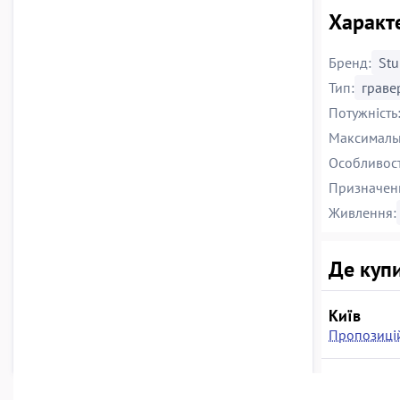
Характ
Бренд:
St
Тип:
граве
Потужність
Максимальн
Особливост
Призначен
Живлення:
Де купи
Київ
Пропозицій