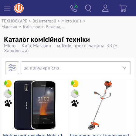
ТЕХНОСКАРБ
>
Всі категорії
>
Місто Київ
>
Магазин м. Київ, просп. Бажана, 3В (м. Харківська)
Каталог комісійної техніки
Місто — Київ, Магазин — м. Київ, просп. Бажана, 3В (м.
Харківська)
Мобільний телефон Nokia 1
Газонокосарка Limex expert