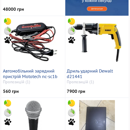
48000 грн
Автомобільний зарядний
Дриль ударний Dewalt
пристрій Mototech nc-sc1b
d21441
Пропозицій (1)
Пропозицій (1)
560 грн
7900 грн