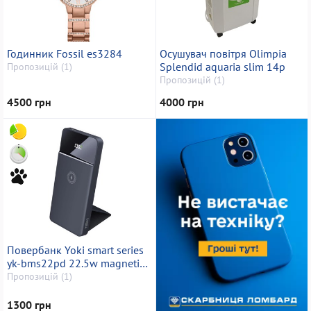
Годинник Fossil es3284
Осушувач повітря Olimpia
Splendid aquaria slim 14p
Пропозицій (1)
Пропозицій (1)
4500 грн
4000 грн
Повербанк Yoki smart series
yk-bms22pd 22.5w magnetic
wireless 10w 10000mah
Пропозицій (1)
1300 грн