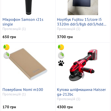
Мікрофон Samson r21s
Ноутбук Fujitsu 15/core i5
single
3320m ddr3/8gb ddr3/hdd
*відсутній/ssd 128
Пропозицій (1)
Пропозицій (1)
gb/*інтегрована
650 грн
3700 грн
Повербанк Nomi m100
Кутова шліфмашина Haisser
ga-212bc
Пропозицій (1)
Пропозицій (1)
170 грн
4300 грн