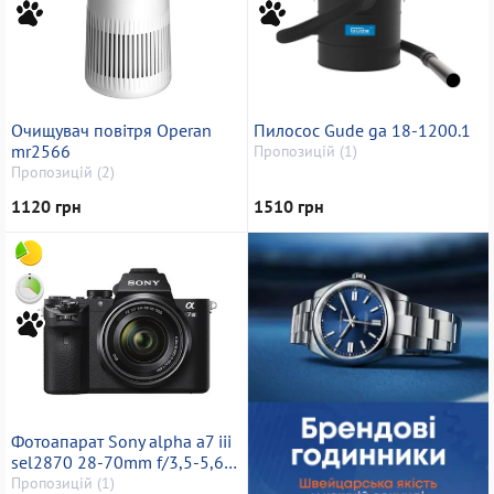
Очищувач повітря Operan
Пилосос Gude ga 18-1200.1
mr2566
Пропозицій (1)
Пропозицій (2)
1120 грн
1510 грн
Фотоапарат Sony alpha a7 iii
sel2870 28-70mm f/3,5-5,6
oss
Пропозицій (1)