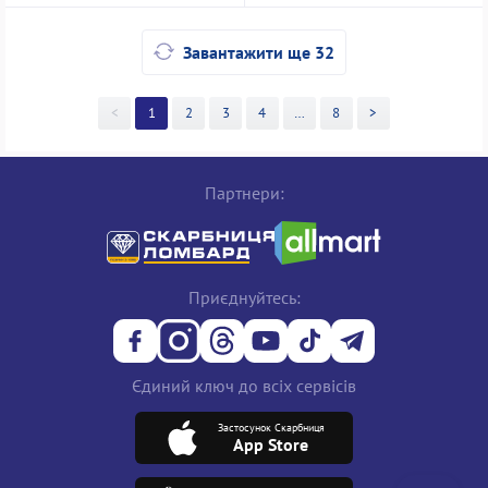
Завантажити ще 32
<
1
2
3
4
>>
8
>
Партнери:
Приєднуйтесь:
Єдиний ключ до всіх сервісів
Застосунок Скарбниця
App Store