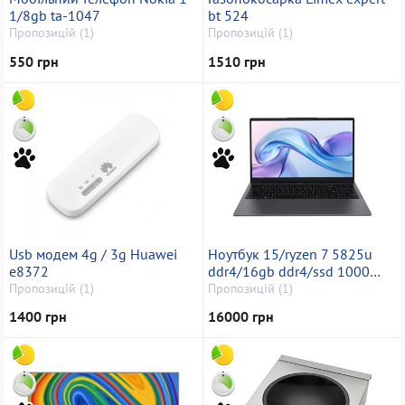
1/8gb ta-1047
bt 524
Пропозицій (1)
Пропозицій (1)
550 грн
1510 грн
Usb модем 4g / 3g Huawei
Ноутбук 15/ryzen 7 5825u
e8372
ddr4/16gb ddr4/ssd 1000
gb/*інтегрована
Пропозицій (1)
Пропозицій (1)
1400 грн
16000 грн