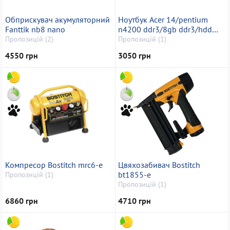
Обприскувач акумуляторний
Ноутбук Acer 14/pentium
Fanttik nb8 nano
n4200 ddr3/8gb ddr3/hdd
600 gb/*інтегрована
Пропозицій (2)
Пропозицій (1)
4550 грн
3050 грн
Компресор Bostitch mrc6-e
Цвяхозабивач Bostitch
bt1855-e
Пропозицій (1)
Пропозицій (1)
6860 грн
4710 грн