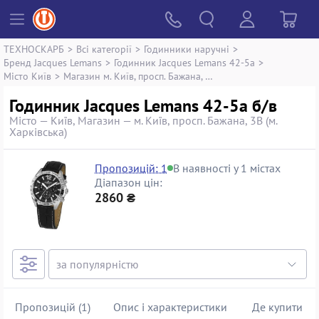
ТЕХНОСКАРБ
>
Всі категорії
>
Годинники наручні
>
Бренд Jacques Lemans
>
Годинник Jacques Lemans 42-5a
>
Місто Київ
>
Магазин м. Київ, просп. Бажана, 3В (м. Харківська)
Годинник Jacques Lemans 42-5a б/в
Місто — Київ, Магазин — м. Київ, просп. Бажана, 3В (м.
Харківська)
Пропозицій: 1
В наявності у 1 містах
Діапазон цін:
2860 ₴
Пропозицій (1)
Опис і характеристики
Де купити