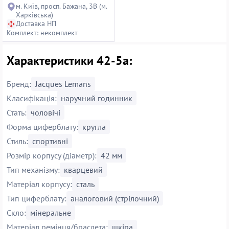
м. Київ, просп. Бажана, 3В (м.
Харківська)
Доставка НП
Комплект: некомплект
Характеристики 42-5a:
Бренд:
Jacques Lemans
Класифікація:
наручний годинник
Стать:
чоловічі
Форма циферблату:
кругла
Стиль:
спортивні
Розмір корпусу (діаметр):
42 мм
Тип механізму:
кварцевий
Матеріал корпусу:
сталь
Тип циферблату:
аналоговий (стрілочний)
Скло:
мінеральне
Матеріал ремінця/браслета:
шкіра