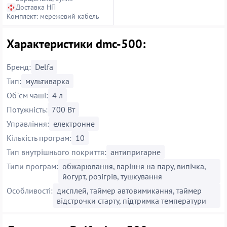
Петропавлівська, 14
Доставка НП
Комплект: мережевий кабель
Характеристики dmc-500:
Бренд:
Delfa
Тип:
мультиварка
Об`єм чаші:
4 л
Потужність:
700 Вт
Управління:
електронне
Кількість програм:
10
Тип внутрішнього покриття:
антипригарне
Типи програм:
обжарювання, варіння на пару, випічка,
йогурт, розігрів, тушкування
Особливості:
дисплей, таймер автовимикання, таймер
відстрочки старту, підтримка температури