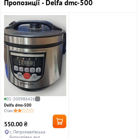
Пропозиції - Delfa dmc-500
01-200986426
Delfa dmc-500
Стан:
550.00
₴
с. Петропавлівська
Борщагівка, вул.