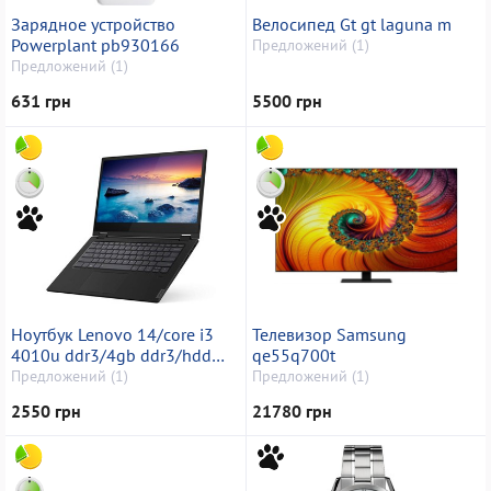
Зарядное устройство
Велосипед Gt gt laguna m
Powerplant pb930166
Предложений (1)
Предложений (1)
631 грн
5500 грн
Ноутбук Lenovo 14/core i3
Телевизор Samsung
4010u ddr3/4gb ddr3/hdd
qe55q700t
1000 gb/geforce 720m
Предложений (1)
Предложений (1)
2550 грн
21780 грн