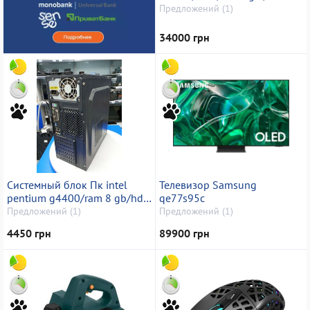
ssd250gb / retina
Предложений (1)
34000 грн
Системный блок Пк intel
Телевизор Samsung
pentium g4400/ram 8 gb/hdd
qe77s95c
1000 gb+1000 gb/ssd 256
Предложений (1)
Предложений (1)
gb/інтегрована
4450 грн
89900 грн