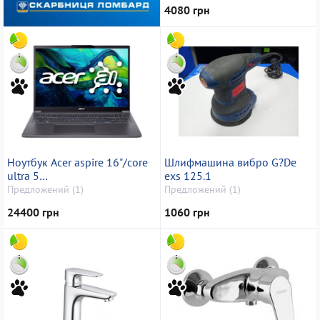
4080 грн
Ноутбук Acer aspire 16"/core
Шлифмашина вибро G?De
ultra 5
exs 125.1
115u/ram16gb/ssd512gb/microsoft
Предложений (1)
Предложений (1)
basic display adapter
24400 грн
1060 грн