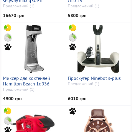
segway max g30e ii
cri.o 29"
Предложений (1)
Предложений (1)
16670 грн
5800 грн
Миксер для коктейлей
Гіроскутер Ninebot s-plus
Hamilton Beach 1g936
Предложений (1)
Предложений (1)
4900 грн
6010 грн