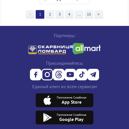
<
1
2
3
4
>>
15
>
Партнеры:
Присоединяйтесь:
Единый ключ ко всем сервисам
Приложение Скарбниця
App Store
Приложение Скарбниця
Google Play