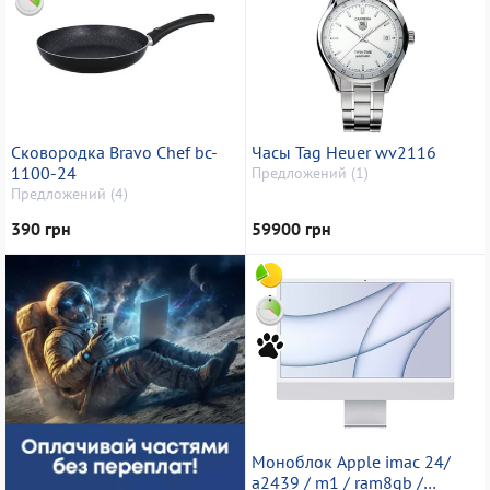
Сковородка Bravo Chef bc-
Часы Tag Heuer wv2116
1100-24
Предложений (1)
Предложений (4)
390 грн
59900 грн
Моноблок Apple imac 24/
a2439 / m1 / ram8gb /