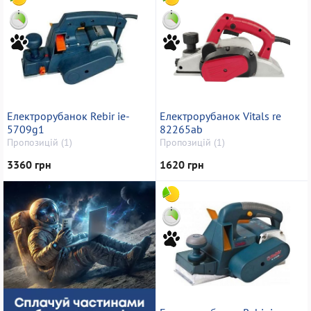
Електрорубанок Rebir ie-
Електрорубанок Vitals re
5709g1
82265ab
Пропозицій (1)
Пропозицій (1)
3360 грн
1620 грн