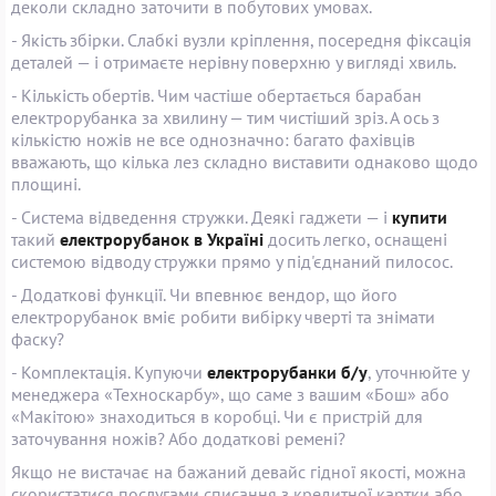
деколи складно заточити в побутових умовах.
- Якість збірки. Слабкі вузли кріплення, посередня фіксація
деталей — і отримаєте нерівну поверхню у вигляді хвиль.
- Кількість обертів. Чим частіше обертається барабан
електрорубанка за хвилину — тим чистіший зріз. А ось з
кількістю ножів не все однозначно: багато фахівців
вважають, що кілька лез складно виставити однаково щодо
площині.
- Система відведення стружки. Деякі гаджети — і
купити
такий
електрорубанок в Україні
досить легко, оснащені
системою відводу стружки прямо у під'єднаний пилосос.
- Додаткові функції. Чи впевнює вендор, що його
електрорубанок вміє робити вибірку чверті та знімати
фаску?
- Комплектація. Купуючи
електрорубанки б/у
, уточнюйте у
менеджера «Техноскарбу», що саме з вашим «Бош» або
«Макітою» знаходиться в коробці. Чи є пристрій для
заточування ножів? Або додаткові ремені?
Якщо не вистачає на бажаний девайс гідної якості, можна
скористатися послугами списання з кредитної картки або