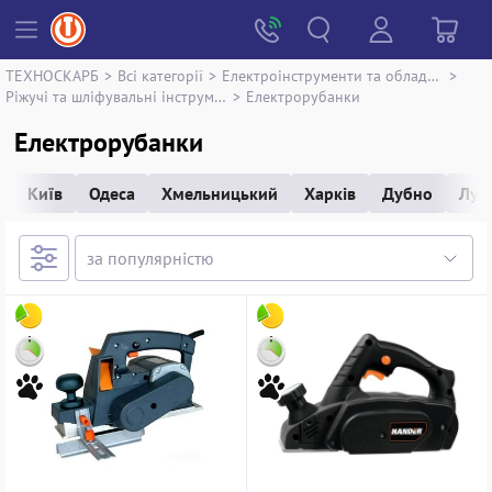
ТЕХНОСКАРБ
>
Всі категорії
>
Електроінструменти та обладнання
>
Ріжучі та шліфувальні інструменти
>
Електрорубанки
Електрорубанки
Київ
Одеса
Хмельницький
Харків
Дубно
Луц