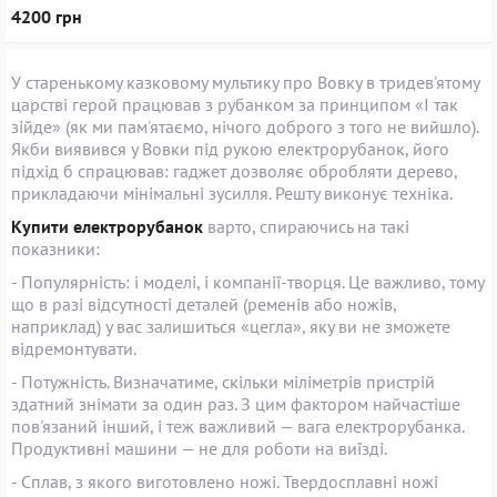
4200 грн
У старенькому казковому мультику про Вовку в тридев'ятому
царстві герой працював з рубанком за принципом «І так
зійде» (як ми пам'ятаємо, нічого доброго з того не вийшло).
Якби виявився у Вовки під рукою електрорубанок, його
підхід б спрацював: гаджет дозволяє обробляти дерево,
прикладаючи мінімальні зусилля. Решту виконує техніка.
Купити електрорубанок
варто, спираючись на такі
показники:
- Популярність: і моделі, і компанії-творця. Це важливо, тому
що в разі відсутності деталей (ременів або ножів,
наприклад) у вас залишиться «цегла», яку ви не зможете
відремонтувати.
- Потужність. Визначатиме, скільки міліметрів пристрій
здатний знімати за один раз. З цим фактором найчастіше
пов'язаний інший, і теж важливий — вага електрорубанка.
Продуктивні машини — не для роботи на виїзді.
- Сплав, з якого виготовлено ножі. Твердосплавні ножі