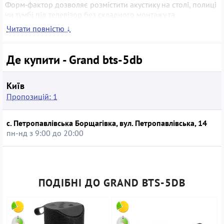
Форм‑фактор дозволяє розмістити акустику на столі, полиці
чи тумбі під телевізор без складного монтажу та
додаткового обладнання. Grand bts-5db стане вдалим
Читати повністю ↓
вибором для користувачів, які хочуть недорого поліпшити
якість звуку наявної техніки, а придбання пристрою у
вживаному стані допомагає зменшити витрати, скоротити
Де купити - Grand bts-5db
кількість електронних відходів і більш відповідально підійти
до оновлення домашнього або офісного аудіообладнання.
Київ
Пропозицій: 1
с. Петропавлівська Борщагівка, вул. Петропавлівська, 14
пн-нд з 9:00 до 20:00
ПОДІБНІ ДО GRAND BTS-5DB