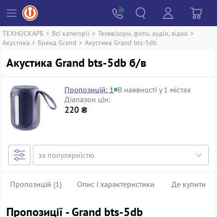
ТЕХНОСКАРБ
>
Всі категорії
>
Телевізори, фото, аудіо, відео
>
Акустика
>
Бренд Grand
>
Акустика Grand bts-5db
Акустика Grand bts-5db б/в
Пропозицій: 1
В наявності у 1 містах
Діапазон цін:
220 ₴
Пропозицій (1)
Опис і характеристики
Де купити
Пропозиції - Grand bts-5db