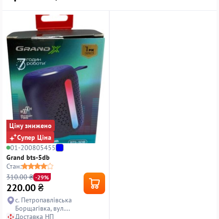
Ціну знижено
Супер Ціна
01-200805455
Grand bts-5db
Стан:
310.00 ₴
-29%
220.00
₴
с. Петропавлівська
Борщагівка, вул.
Петропавлівська, 14
Доставка НП