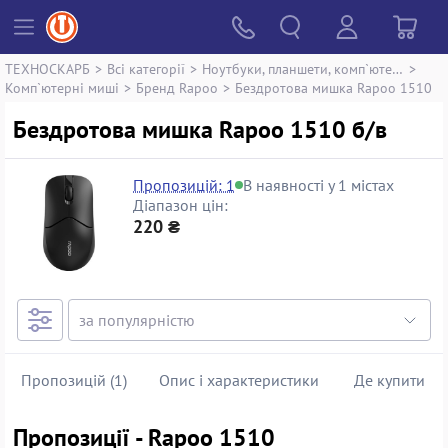
ТЕХНОСКАРБ
>
Всі категорії
>
Ноутбуки, планшети, комп`ютери
>
Комп`ютерні миші
>
Бренд Rapoo
>
Бездротова мишка Rapoo 1510
Бездротова мишка Rapoo 1510 б/в
Пропозицій: 1
В наявності у 1 містах
Діапазон цін:
220 ₴
Пропозицій (1)
Опис і характеристики
Де купити
Пропозиції - Rapoo 1510