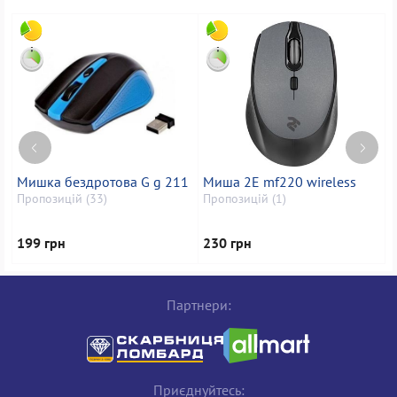
Мишка бездротова G g 211
Миша 2E mf220 wireless
М
Пропозицій (33)
Пропозицій (1)
П
199 грн
230 грн
2
Партнери:
Приєднуйтесь: