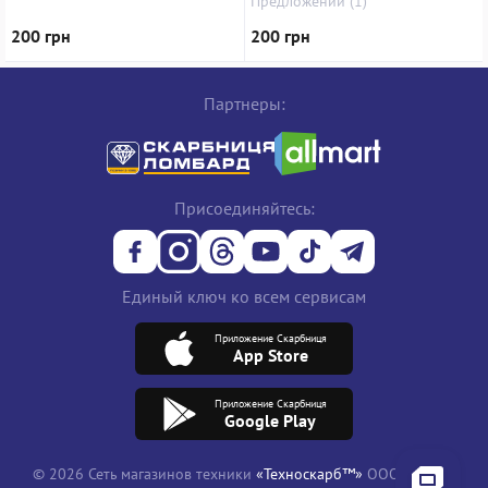
Предложений (1)
200 грн
200 грн
Партнеры:
Присоединяйтесь:
Единый ключ ко всем сервисам
Приложение Скарбниця
App Store
Приложение Скарбниця
Google Play
© 2026 Сеть магазинов техники
«Техноскарб™»
ООО "ТРЕЙД