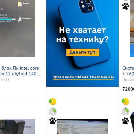
блок Пк intel core
Сист
am 12 gb/hdd 140
5 76
 gb/amd rx 5700 xt
відсу
й (1)
Предл
256bit
rtx 4
7200
192bi