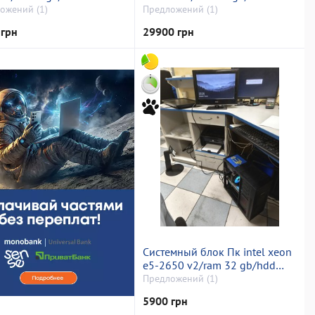
d відсутній/інтегрована
відсутній/ssd 1000 gb/nvidia
ожений (1)
Предложений (1)
rtx 3060 (geforce) 8gb gddr6
 грн
29900 грн
128bit
Системный блок Пк intel xeon
e5-2650 v2/ram 32 gb/hdd
відсутній/ssd 1000 gb/amd/ ati
Предложений (1)
radeon rx 470 4gb gddr5
5900 грн
256bit