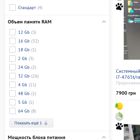
Стандарт
(4)
Объем памяти RAM
12 Gb
(3)
16 Gb
(32)
18 Gb
(1)
2 Gb
(3)
24 Gb
(2)
Системный 
32 Gb
(26)
i7-4765t/r
gb/ssd 120
Предложени
4 Gb
(11)
8gb gddr6 
7900 грн
48 Gb
(1)
5 Gb
(1)
64 Gb
(8)
Показать ещё 1
Мощность блока питания