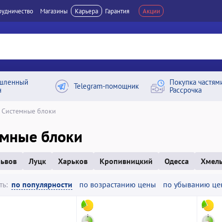
рудничество
Магазины
Карьера
Гарантия
Акции
шленный
Покупка частям
Telegram-помощник
н
Рассрочка
Системные блоки
емные блоки
ьвов
Луцк
Харьков
Кропивницкий
Одесса
Хмел
ть:
по популярности
по возрастанию цены
по убыванию це