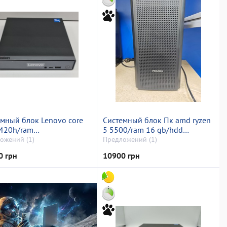
мный блок Lenovo core
Системный блок Пк amd ryzen
3420h/ram
5 5500/ram 16 gb/hdd
/ssd512gb/
відсутній/ssd 256 gb/
ожений (1)
Предложений (1)
грированая
інтегрована
0 грн
10900 грн