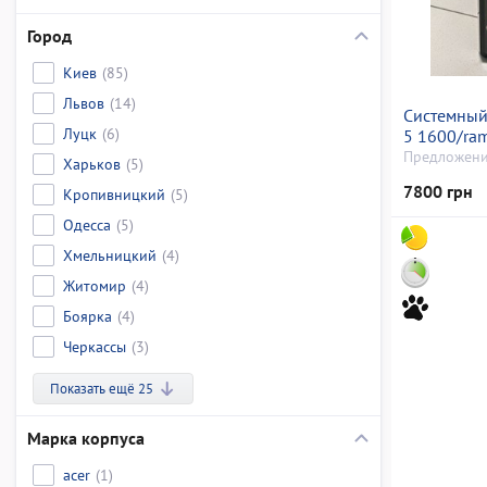
Город
Киев
(85)
Львов
(14)
Системный
Луцк
(6)
5 1600/ra
відсутній/
Предложени
Харьков
(5)
660 (gefor
7800 грн
Кропивницкий
(5)
Одесса
(5)
Хмельницкий
(4)
Житомир
(4)
Боярка
(4)
Черкассы
(3)
Показать ещё 25
Марка корпуса
acer
(1)