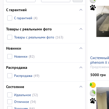
С гарантией
С гарантией
(4)
Товары с реальными фото
Товары с реальными фото
(163)
Новинки
Новинки
(82)
Системный
phenom ii 
gb/hdd 50
Предложени
Распродажа
відсутній/
5000 грн
Распродажа
(49)
(geforce) 
Состояние
Идеальное
(32)
Отличное
(34)
Хорошее
(66)