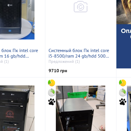
блок Пк intel core
Системный блок Пк intel core
am 16 gb/hdd
i5-8500/ram 24 gb/hdd 500
ssd 256 gb/amd/ ati
gb+500 gb/ssd відсутній/
й (1)
Предложений (1)
470 4gb gddr5
інтегрована
9710 грн