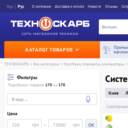
Укр
Рус
О компании
Доставка и оплата
Новости
Отзывы
Сот
Промы
КАТАЛОГ ТОВАРОВ
магази
ТЕХНОСКАРБ
>
Все категории
>
Ноутбуки, планшеты, компьютеры
>
Сист
Фильтры
Подобрано товаров
170
из
170
Киев
Л
Сортирова
Цена
—
OK