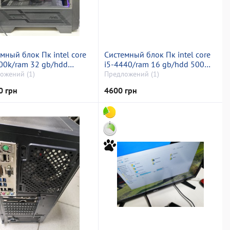
мный блок Пк intel core
Системный блок Пк intel core
00k/ram 32 gb/hdd
i5-4440/ram 16 gb/hdd 500
тній/ssd 1000 gb/nvidia
gb/ssd 128 gb/amd/ ati radeon
ожений (1)
Предложений (1)
060 (geforce) 12gb gddr6
rx 570 4gb gddr5 256bit
0 грн
4600 грн
t