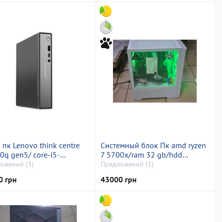
пк Lenovo think centre
Системный блок Пк amd ryzen
0q gen5/ core-i5-
7 5700x/ram 32 gb/hdd
0h/ram16gb/ssd512/
відсутній/ssd 480 gb/nvidia rtx
ожений (3)
Предложений (1)
рована
5060 (geforce) 8gb gddr7
0 грн
43000 грн
128bit