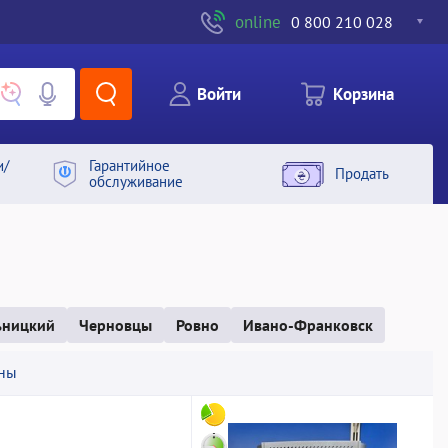
online
0 800 210 028
Войти
Корзина
и/
Гарантийное
Продать
обслуживание
ьницкий
Черновцы
Ровно
Ивано-Франковск
ны