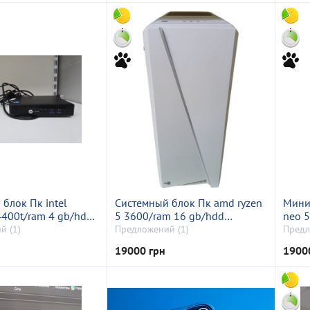
блок Пк intel
Системный блок Пк amd ryzen
Мини 
4400t/ram 4 gb/hdd
5 3600/ram 16 gb/hdd
neo 5
 відсутній/
відсутній+відсутній/ssd 250
1342
й (1)
Предложений (1)
Предл
а
gb+512 gb/nvidia gtx 1070
інтег
19000 грн
1900
(geforce) 8gb