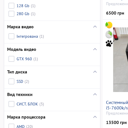
відсутній/
Предложени
128 Gb
(1)
745 (gefor
6500 грн
280 Gb
(1)
Марка видео
Інтегрована
(1)
Модель видео
GTX 960
(1)
Тип диска
SSD
(2)
Вид техники
Системный 
СИСТ. БЛОК
(3)
i5-7600k/
gb/ssd 128
Предложени
Марка процессора
rx 580 8gb
13500 грн
AMD
(20)