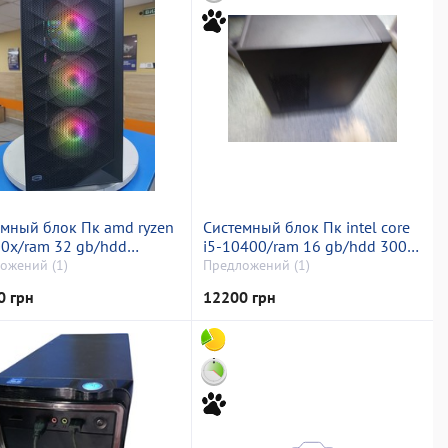
емный блок Пк amd ryzen
Системный блок Пк intel core
00x/ram 32 gb/hdd
i5-10400/ram 16 gb/hdd 300
тній/ssd 2000 gb/nvidia
gb+300 gb/ssd 300 gb+300
ожений (1)
Предложений (1)
070 (geforce) 12gb gddr6x
gb/інтегрована
0 грн
12200 грн
t