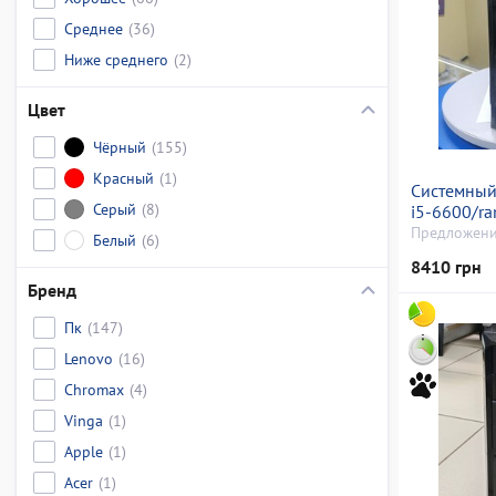
Среднее
(36)
Ниже среднего
(2)
Цвет
Чёрный
(155)
Красный
(1)
Системный 
Серый
(8)
i5-6600/r
відсутній/
Предложени
Белый
(6)
radeon rx 
8410 грн
256bit
Бренд
Пк
(147)
Lenovo
(16)
Chromax
(4)
Vinga
(1)
Apple
(1)
Acer
(1)