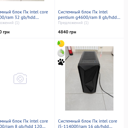
мный блок Пк intel core
Системный блок Пк intel
00/ram 32 gb/hdd
pentium g4600/ram 8 gb/hdd
тній/ssd 256 gb/amd/ ati
1000 gb/ssd 128 gb/nvidia gt
ожений (1)
Предложений (1)
n rx 5700 xt 8gb gddr6
1030 (geforce) 2gb ddr4 64bit
0 грн
4840 грн
t
мный блок Пк intel core
Системный блок Пк intel core
00/ram 8 gb/hdd 120
i5-11400f/ram 16 gb/hdd