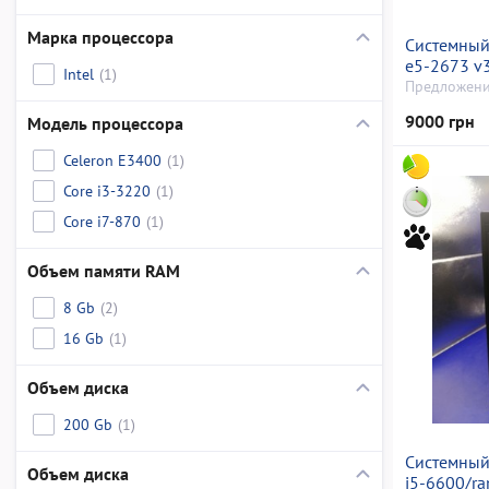
Марка процессора
Системный 
e5-2673 v
Intel
(1)
500 gb/ssd
Предложени
radeon rx 
9000 грн
Модель процессора
256bit
Celeron E3400
(1)
Core i3-3220
(1)
Core i7-870
(1)
Объем памяти RAM
8 Gb
(2)
16 Gb
(1)
Объем диска
200 Gb
(1)
Системный 
Объем диска
i5-6600/r