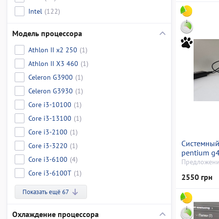
Intel
(122)
Модель процессора
Athlon II x2 250
(1)
Athlon II X3 460
(1)
Celeron G3900
(1)
Celeron G3930
(1)
Core i3-10100
(1)
Core i3-13100
(1)
Core i3-2100
(1)
Системный 
Core i3-3220
(1)
pentium g
Core i3-6100
(4)
500 gb/ssd
Предложени
інтегрован
Core i3-6100T
(1)
2550 грн
Показать ещё 67
Охлаждение процессора