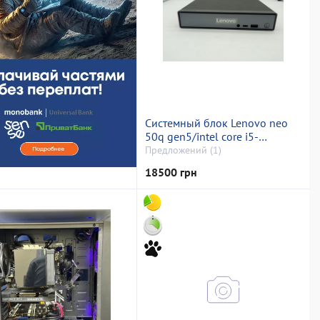
Системный блок Lenovo neo
50q gen5/intel core i5-
13420h/16 gb ddr5/ssd 512 gb
Предложений (1)
18500 грн