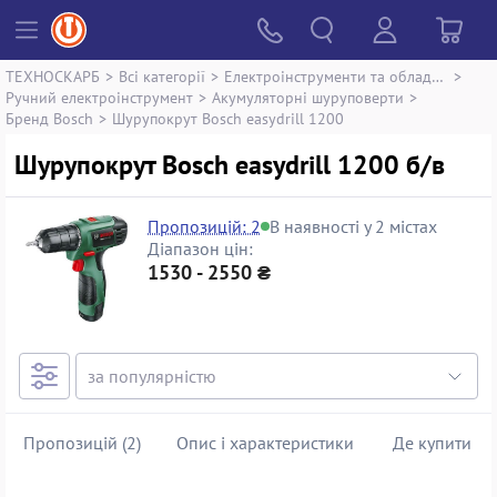
ТЕХНОСКАРБ
>
Всі категорії
>
Електроінструменти та обладнання
>
Ручний електроінструмент
>
Акумуляторні шуруповерти
>
Бренд Bosch
>
Шурупокрут Bosch easydrill 1200
Шурупокрут Bosch easydrill 1200 б/в
Пропозицій: 2
В наявності у 2 містах
Діапазон цін:
1530 - 2550 ₴
Пропозицій (2)
Опис і характеристики
Де купити