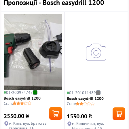
Пропозиції - Bosch easydrill 1200
01-200974747
01-201011489
Bosch easydrill 1200
Bosch easydrill 1200
Стан:
Стан:
2550.00
₴
1530.00
₴
м. Київ, вул. Братства
м. Волочиськ, вул.
тарасівців, 2А
Незалежності, 19