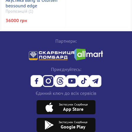
beosound edge
Пропозицій (1)
36000 грн
Партнери:
Приєднуйтесь:
Єдиний ключ до всіх сервісів
Застосунок Скарбниця
App Store
Застосунок Скарбниця
Google Play