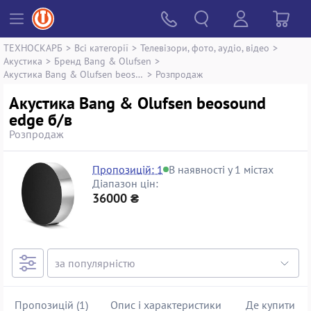
ТЕХНОСКАРБ
>
Всі категорії
>
Телевізори, фото, аудіо, відео
>
Акустика
>
Бренд Bang & Olufsen
>
Акустика Bang & Olufsen beosound edge
>
Розпродаж
Акустика Bang & Olufsen beosound
edge б/в
Розпродаж
Пропозицій: 1
В наявності у 1 містах
Діапазон цін:
36000 ₴
Пропозицій (1)
Опис і характеристики
Де купити