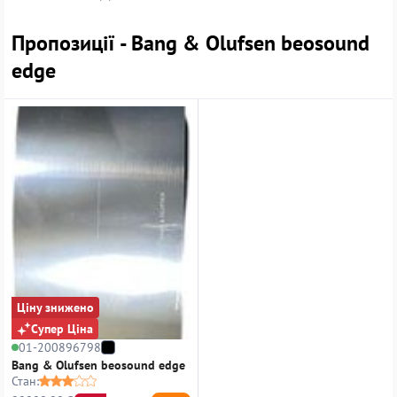
Пропозиції - Bang & Olufsen beosound
edge
Ціну знижено
Супер Ціна
01-200896798
Bang & Olufsen beosound edge
Стан: