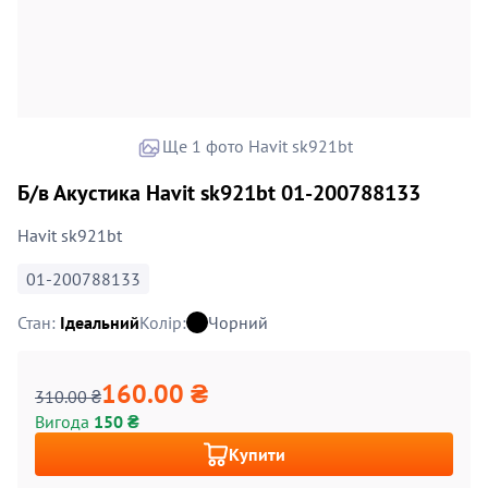
Ще 1 фото Havit sk921bt
Б/в Акустика Havit sk921bt 01-200788133
Havit sk921bt
01-200788133
Стан:
Ідеальний
Колір:
Чорний
160.00 ₴
310.00 ₴
Вигода
150 ₴
Купити