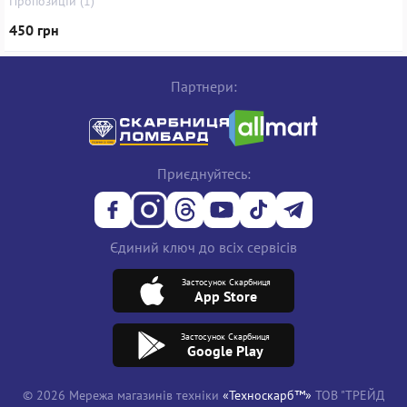
Пропозицій (1)
450 грн
Партнери:
Приєднуйтесь:
Єдиний ключ до всіх сервісів
Застосунок Скарбниця
App Store
Застосунок Скарбниця
Google Play
© 2026 Мережа магазинів техніки
«Техноскарб™»
ТОВ "ТРЕЙД