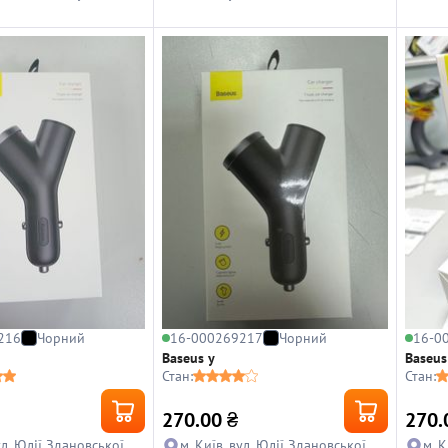
216
Чорний
16-000269217
Чорний
16-0
Baseus y
Baseus
Стан:
Стан:
270.00
₴
270.
ул. Юлії Здановської,
м. Київ, вул. Юлії Здановської,
м. К