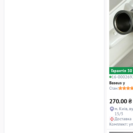
Гарантiя 30
16-000269
Baseus y
Стан:
270.00
₴
м. Київ, в
15/3
Доставка
Комплект: у