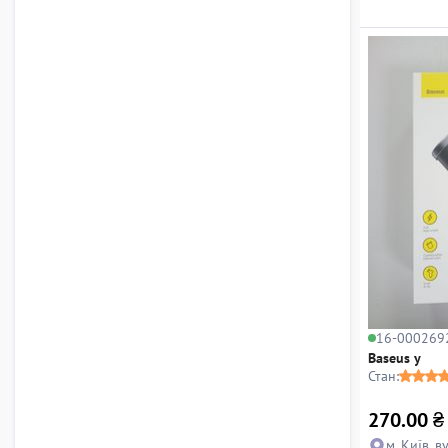
16-000269
Baseus y
Стан:
270.00
₴
м. Київ, в