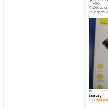
60/5
Доставка
Комплект: к
16-000272
Baseus y
Стан: