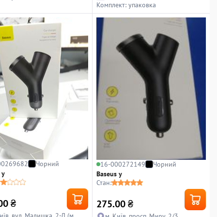
Комплект: упаковка
00269682
Чорний
16-000272149
Чорний
 y
Baseus y
Стан:
00
₴
275.00
₴
иїв, вул. Малишка, 2-Д (м.
м. Київ, просп. Миру, 2/3