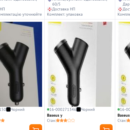
60/5
Дар
 НП
Доставка НП
Дос
омплектацію уточнюйте
Комплект: упаковка
Компле
150
Чорний
16-000271346
Чорний
16-0
Baseus y
Baseus
Стан:
Стан: