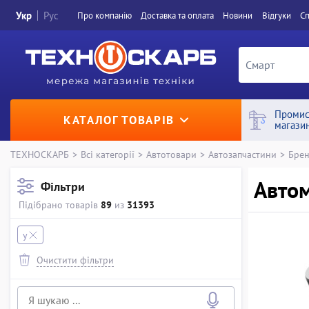
Укр
Рус
Про компанiю
Доставка та оплата
Новини
Вiдгуки
Сп
Промис
КАТАЛОГ ТОВАРІВ
магази
ТЕХНОСКАРБ
>
Всі категорії
>
Автотовари
>
Автозапчастини
>
Брен
Автом
Фільтри
Підібрано товарів
89
из
31393
y
Очистити фільтри