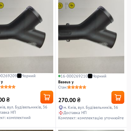
00269209
Чорний
16-000269210
Чорний
 y
Baseus y
Стан:
00
₴
270.00
₴
иїв, вул. Будівельників, 36
м. Київ, вул. Будівельників, 36
тавка НП
Доставка НП
кт: комплектний
Комплект: комплектацію уточнюйте