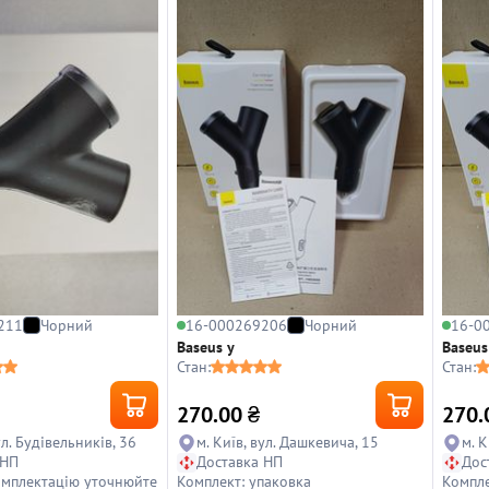
211
Чорний
16-000269206
Чорний
16-0
Baseus y
Baseus
Стан:
Стан:
270.00
₴
270.
ул. Будівельників, 36
м. Київ, вул. Дашкевича, 15
м. К
 НП
Доставка НП
Дос
омплектацію уточнюйте
Комплект: упаковка
Компле