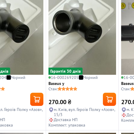
 днiв
Гарантiя 30 днiв
204
Чорний
16-000269205
Чорний
16-0
Baseus y
Baseus
Стан:
Стан:
270.00
₴
270.
ул. Героїв Полку «Азов»,
м. Київ, вул. Героїв Полку «Азов»,
м. К
15/3
Дос
 НП
Доставка НП
Компле
паковка
Комплект: упаковка