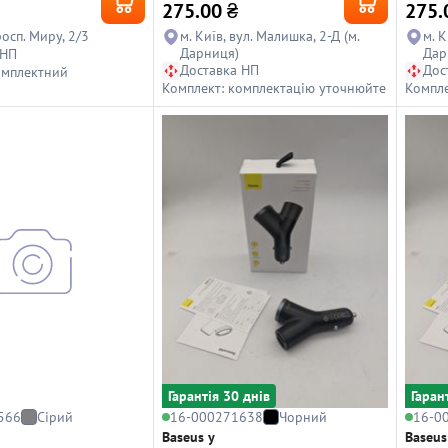
275.00
₴
275.
росп. Миру, 2/3
м. Київ, вул. Малишка, 2-Д (м.
м. К
Дарниця)
Дар
 НП
Доставка НП
Дос
омплектний
Комплект: комплектацію уточнюйте
Компле
Гарантiя 30 днiв
Гаран
566
Сірий
16-000271638
Чорний
16-0
Baseus y
Baseus