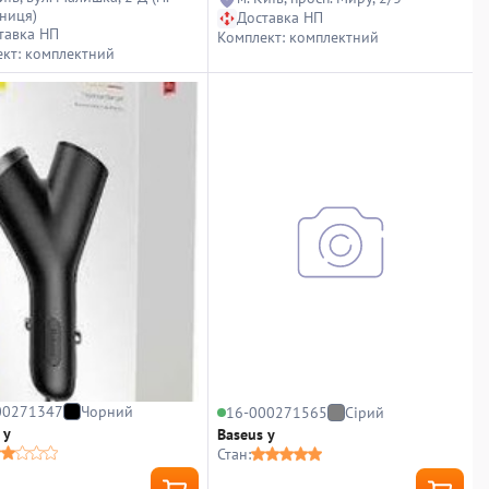
ниця)
Доставка НП
тавка НП
Комплект: комплектний
кт: комплектний
00271347
Чорний
16-000271565
Сірий
 y
Baseus y
Стан: