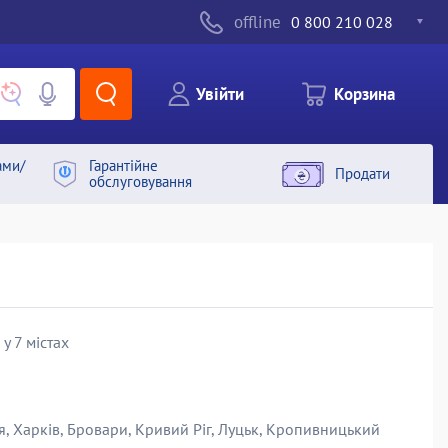
offline
0 800 210 028
Увiйти
Корзина
ами/
Гарантiйне
Продати
обслуговування
 у 7 містах
я, Харків, Бровари, Кривий Ріг, Луцьк, Кропивницький