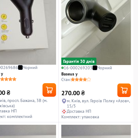
Гарантiя 30 днiв
00269686
Чорний
16-000269203
Чорний
 y
Baseus y
Стан:
00
₴
270.00
₴
иїв, просп. Бажана, 3В (м.
м. Київ, вул. Героїв Полку «Азов»,
ківська)
15/3
тавка НП
Доставка НП
кт: комплектний
Комплект: упаковка