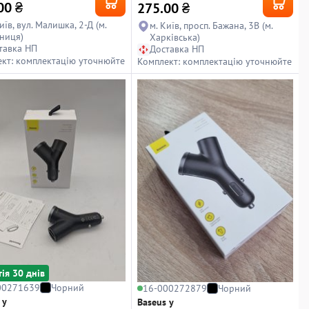
00
₴
275.00
₴
иїв, вул. Малишка, 2-Д (м.
м. Київ, просп. Бажана, 3В (м.
ниця)
Харківська)
тавка НП
Доставка НП
кт: комплектацію уточнюйте
Комплект: комплектацію уточнюйте
тiя 30 днiв
00271639
Чорний
16-000272879
Чорний
 y
Baseus y