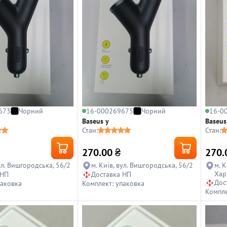
673
Чорний
16-000269675
Чорний
16-0
Baseus y
Baseus
Стан:
Стан:
270.00
₴
270.
вул. Вишгородська, 56/2
м. Київ, вул. Вишгородська, 56/2
м. К
Хар
 НП
Доставка НП
Дос
паковка
Комплект: упаковка
Компле