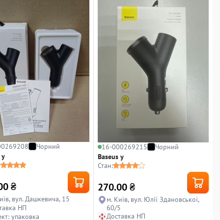
00269208
Чорний
16-000269215
Чорний
 y
Baseus y
Стан:
00
₴
270.00
₴
иїв, вул. Дашкевича, 15
м. Київ, вул. Юлії Здановської,
тавка НП
60/5
Доставка НП
кт: упаковка