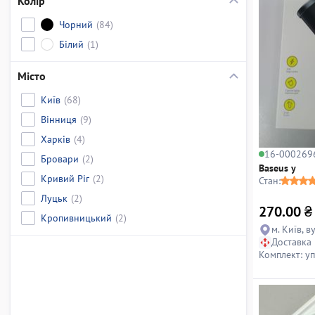
Колір
Чорний
(84)
Білий
(1)
Місто
Київ
(68)
Вінниця
(9)
Харків
(4)
16-000269
Бровари
(2)
Baseus y
Кривий Ріг
(2)
Стан:
Луцьк
(2)
270.00
₴
Кропивницький
(2)
м. Київ, 
Доставка
Комплект: у