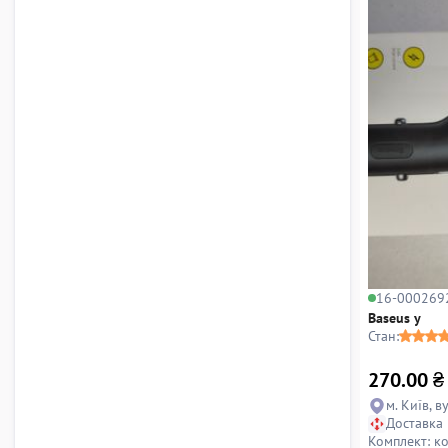
16-000269
Baseus y
Стан:
270.00
₴
м. Київ, в
Доставка
Комплект: к