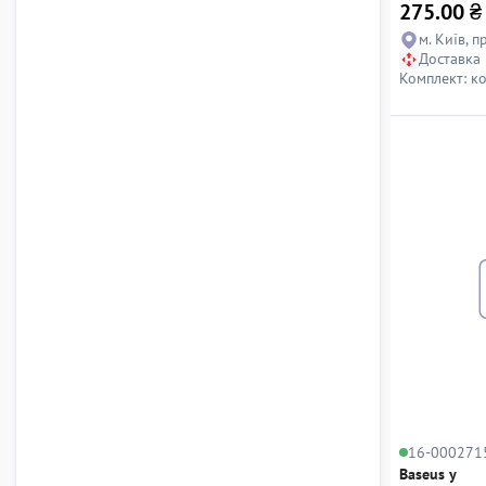
275.00
₴
м. Київ, п
Доставка
Комплект: к
16-000271
Baseus y