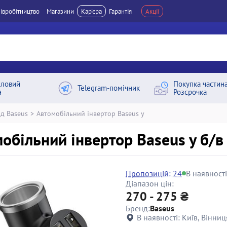
івробітництво
Магазини
Кар'єра
Гарантія
Акції
ловий
Покупка частин
Telegram-помічник
н
Розсрочка
д Baseus
>
Автомобільний інвертор Baseus y
обільний інвертор Baseus y б/в
Пропозицій: 24
В наявності
Діапазон цін:
270 - 275 ₴
Бренд:
Baseus
В наявності:
Київ, Вінниц