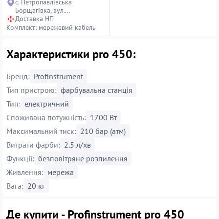
с. Петропавлівська
Борщагівка, вул.
Петропавлівська, 14
Доставка НП
Комплект: мережевий кабель
Характеристики pro 450:
Бренд:
Profinstrument
Тип пристрою:
фарбувальна станція
Тип:
електричний
Споживана потужність:
1700 Вт
Максимальний тиск:
210 бар (атм)
Витрати фарби:
2.5 л/хв
Функції:
безповітряне розпилення
Живлення:
мережа
Вага:
20 кг
Де купити - Profinstrument pro 450