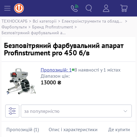
ТЕХНОСКАРБ
>
Всі категорії
>
Електроінструменти та обладнання
>
Фарбопульти
>
Бренд Profinstrument
>
Безповітряний фарбувальний апарат Profinstrument pro 450
Безповітряний фарбувальний апарат
Profinstrument pro 450 б/в
Пропозицій: 1
В наявності у 1 містах
Діапазон цін:
13000 ₴
Пропозицій (1)
Опис і характеристики
Де купити