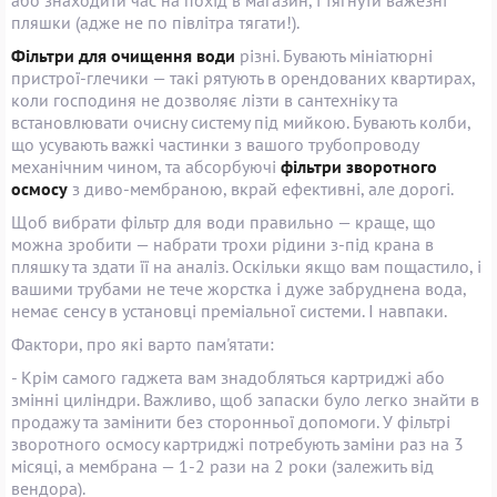
пляшки (адже не по півлітра тягати!).
Фільтри для очищення води
різні. Бувають мініатюрні
пристрої-глечики — такі рятують в орендованих квартирах,
коли господиня не дозволяє лізти в сантехніку та
встановлювати очисну систему під мийкою. Бувають колби,
що усувають важкі частинки з вашого трубопроводу
механічним чином, та абсорбуючі
фільтри зворотного
осмосу
з диво-мембраною, вкрай ефективні, але дорогі.
Щоб вибрати фільтр для води правильно — краще, що
можна зробити — набрати трохи рідини з-під крана в
пляшку та здати її на аналіз. Оскільки якщо вам пощастило, і
вашими трубами не тече жорстка і дуже забруднена вода,
немає сенсу в установці преміальної системи. І навпаки.
Фактори, про які варто пам'ятати:
- Крім самого гаджета вам знадобляться картриджі або
змінні циліндри. Важливо, щоб запаски було легко знайти в
продажу та замінити без сторонньої допомоги. У фільтрі
зворотного осмосу картриджі потребують заміни раз на 3
місяці, а мембрана — 1-2 рази на 2 роки (залежить від
вендора).