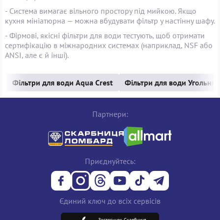
- Система вимагає вільного простору під мийкою. Якщо
кухня мініатюрна — можна вбудувати фільтр у настінну шафу.
- Фірмові, якісні фільтри для води тестують, щоб отримати
сертифікацію в міжнародних системах (наприклад, NSF або
ANSI, але є й інші).
Фільтри для води Aqua Crest
Фільтри для води Угольни
Партнери:
Приєднуйтесь:
Єдиний ключ до всіх сервісів
Застосунок Скарбниця