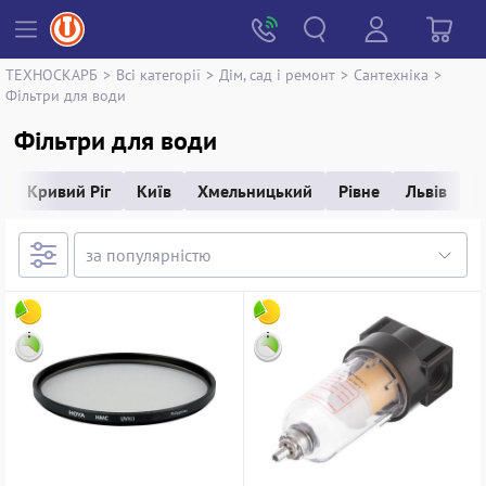
ТЕХНОСКАРБ
>
Всі категорії
>
Дім, сад і ремонт
>
Сантехніка
>
Фільтри для води
Фільтри для води
Кривий Ріг
Київ
Хмельницький
Рівне
Львів