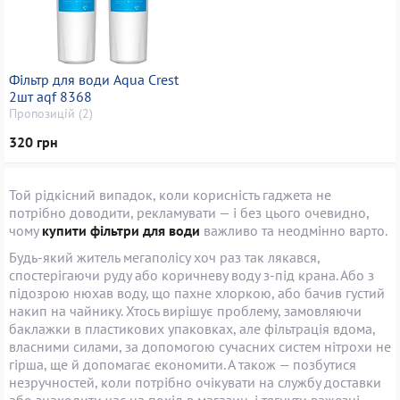
Фільтр для води Aqua Crest
2шт aqf 8368
Пропозицій (2)
320 грн
Той рідкісний випадок, коли корисність гаджета не
потрібно доводити, рекламувати — і без цього очевидно,
чому
купити фільтри для води
важливо та неодмінно варто.
Будь-який житель мегаполісу хоч раз так лякався,
спостерігаючи руду або коричневу воду з-під крана. Або з
підозрою нюхав воду, що пахне хлоркою, або бачив густий
накип на чайнику. Хтось вирішує проблему, замовляючи
баклажки в пластикових упаковках, але фільтрація вдома,
власними силами, за допомогою сучасних систем нітрохи не
гірша, ще й допомагає економити. А також — позбутися
незручностей, коли потрібно очікувати на службу доставки
або знаходити час на похід в магазин, і тягнути важезні