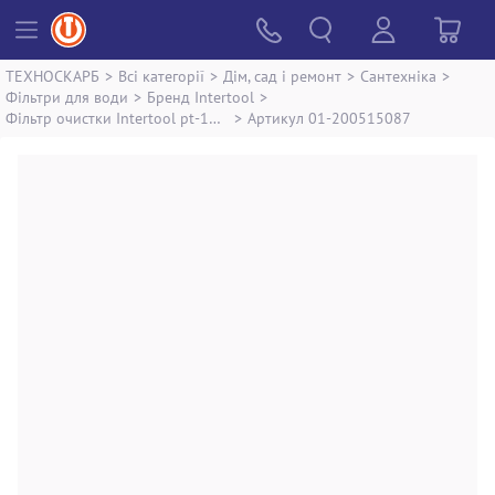
ТЕХНОСКАРБ
>
Всі категорії
>
Дім, сад і ремонт
>
Сантехніка
>
Фільтри для води
>
Бренд Intertool
>
Фільтр очистки Intertool pt-1411
>
Артикул 01-200515087