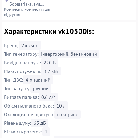
Борщагівка, вул.
Комплект: комплектація
Петропавлівська, 14
відсутня
Характеристики vk10500is:
Бренд:
Vackson
Тип генератору:
інверторний, бензиновий
Вихідна напруга:
220 В
Макс. потужність:
3.2 кВт
Тип ДВС:
4-х тактний
Тип запуску:
ручний
Витрата палива:
0.6 л/г
Об`єм паливного бака:
10 л
Охолодження двигуна:
повітряне
Рівень шуму:
65 дБ
Кількість розеток:
1