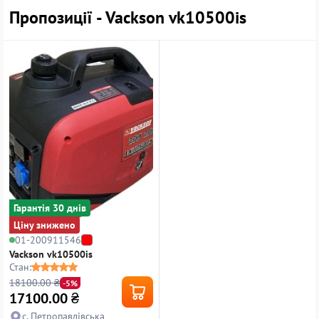
Пропозиції - Vackson vk10500is
Гарантiя 30 днiв
Ціну знижено
01-200911546
Vackson vk10500is
Стан:
18100.00 ₴
-5%
17100.00
₴
с. Петропавлівська