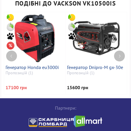
ПОДІБНІ ДО VACKSON VK10500IS
Генератор Honda eu3000i
Генератор Dnipro-M gx-30e
Г
Пропозицій (1)
Пропозицій (1)
П
17100 грн
15600 грн
1
Партнери: