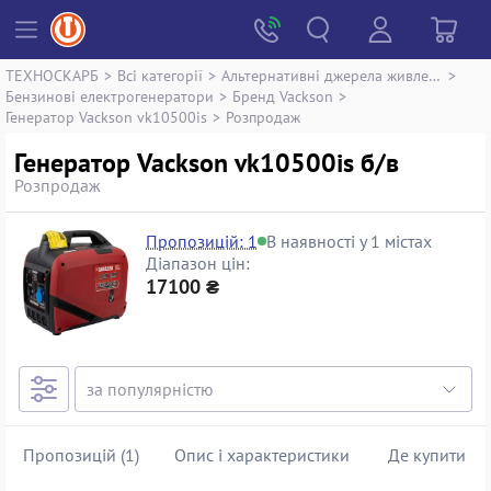
ТЕХНОСКАРБ
>
Всі категорії
>
Альтернативні джерела живлення
>
Бензинові електрогенератори
>
Бренд Vackson
>
Генератор Vackson vk10500is
>
Розпродаж
Генератор Vackson vk10500is б/в
Розпродаж
Пропозицій: 1
В наявності у 1 містах
Діапазон цін:
17100 ₴
Пропозицій (1)
Опис і характеристики
Де купити