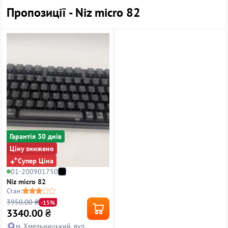
Пропозиції - Niz micro 82
Гарантiя 30 днiв
Ціну знижено
Супер Ціна
01-200901750
Niz micro 82
Стан:
3950.00 ₴
-15%
3340.00
₴
м. Хмельницький, вул.