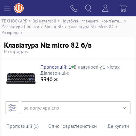
ТЕХНОСКАРБ
>
Всі категорії
>
Ноутбуки, планшети, комп`ютери
>
Клавіатури і мишки
>
Бренд Niz
>
Клавіатура Niz micro 82
>
Розпродаж
Клавіатура Niz micro 82 б/в
Розпродаж
Пропозицій: 1
В наявності у 1 містах
Діапазон цін:
3340 ₴
Пропозицій (1)
Опис і характеристики
Де купити