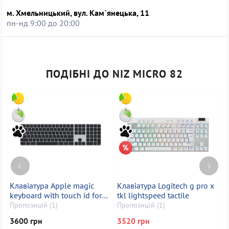
м. Хмельницький, вул. Кам`янецька, 11
пн-нд 9:00 до 20:00
ПОДІБНІ ДО NIZ MICRO 82
Клавіатура Apple magic
Клавіатура Logitech g pro x
К
keyboard with touch id for
tkl lightspeed tactile
p
mac models with apple
Пропозицій (1)
Пропозицій (1)
П
silicon
3600 грн
3520 грн
4