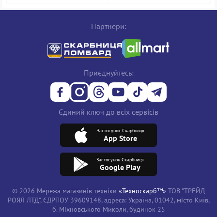
Партнери:
Приєднуйтесь:
Єдиний ключ до всіх сервісів
Застосунок Скарбниця
App Store
Застосунок Скарбниця
Google Play
© 2026 Мережа магазинів техніки
«Техноскарб™»
ТОВ "ТРЕЙД
РОЯЛ ЛТД", ЄДРПОУ 39609148, адреса: Україна, 01042, місто Київ,
б. Міхновського Миколи, будинок 25