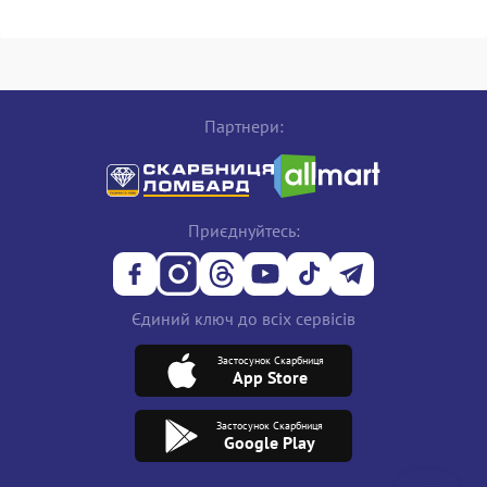
Партнери:
Приєднуйтесь:
Єдиний ключ до всіх сервісів
Застосунок Скарбниця
App Store
Застосунок Скарбниця
Google Play