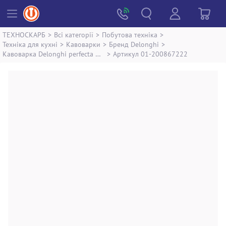
ТЕХНОСКАРБ
>
Всі категорії
>
Побутова техніка
>
Техніка для кухні
>
Кавоварки
>
Бренд Delonghi
>
Кавоварка Delonghi perfecta deluxe esam 460.75.mb
>
Артикул 01-200867222