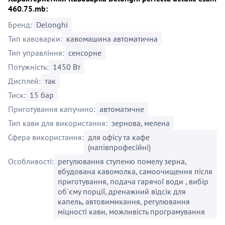
460.75.mb:
Бренд:
Delonghi
Тип кавоварки:
кавомашина автоматична
Тип управління:
сенсорне
Потужність:
1450 Вт
Дисплей:
так
Тиск:
15 бар
Приготування капучино:
автоматичне
Тип кави для використання:
зернова, мелена
Сфера використання:
для офісу та кафе
(напівпрофесійні)
Особливості:
регулювання ступеню помелу зерна,
вбудована кавомолка, самоочищення після
приготування, подача гарячої води , вибір
об`єму порції, дренажний відсік для
капель, автовимикання, регулювання
міцності кави, можливість програмування