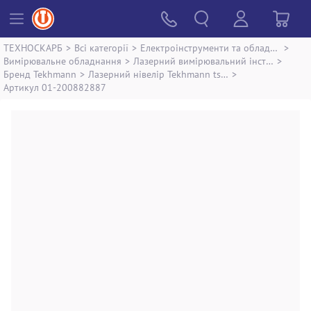
ТЕХНОСКАРБ
>
Всі категорії
>
Електроінструменти та обладнання
>
Вимірювальне обладнання
>
Лазерний вимірювальний інструмент
>
Бренд Tekhmann
>
Лазерний нівелір Tekhmann tsl-5
>
Артикул 01-200882887