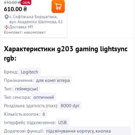
830.00 ₴
-26%
610.00
₴
с. Софіївська Борщагівка,
вул. Академіка Шалімова, 61
Доставка НП
Комплект: некомплект
Характеристики g203 gaming lightsync
rgb:
Бренд:
Logitech
Призначення:
для комп`ютера
Тип:
геймерські
Тип сенсора:
оптичний
Роздільна здатність (max):
8000 dpi
Кількість кнопок:
6
Інтерфейс підключення:
USB
Додаткові функції:
підсвічування корпусу, кнопка