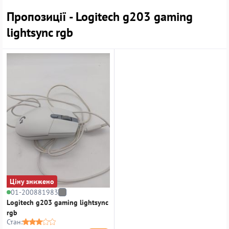
Пропозиції - Logitech g203 gaming
lightsync rgb
Ціну знижено
01-200881983
Logitech g203 gaming lightsync
rgb
Стан: