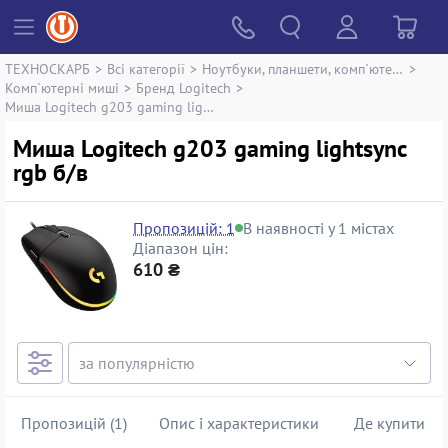
ТЕХНОСКАРБ
>
Всі категорії
>
Ноутбуки, планшети, комп`ютери
>
Комп`ютерні миші
>
Бренд Logitech
>
Миша Logitech g203 gaming lightsync rgb
Миша Logitech g203 gaming lightsync
rgb б/в
Пропозицій: 1
В наявності у 1 містах
Діапазон цін:
610 ₴
Пропозицій (1)
Опис і характеристики
Де купити