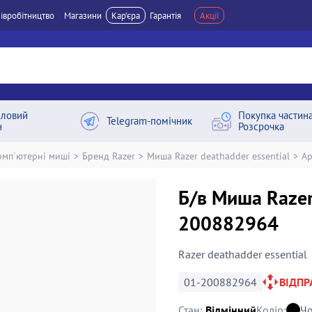
івробітництво
Магазини
Кар'єра
Гарантія
Акції
ловий
Покупка частин
Telegram-помічник
н
Розсрочка
омп`ютерні миші
>
Бренд Razer
>
Миша Razer deathadder essential
>
Ар
Б/в Миша Razer
200882964
Razer deathadder essential
01-200882964
ВІДП
Стан:
Відмінний
Колір:
Ч