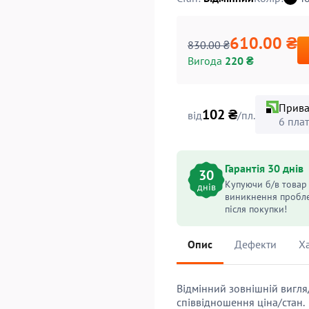
610.00 ₴
830.00 ₴
Вигода
220 ₴
Прива
102 ₴
від
/пл.
6 пла
Гарантія 30 днів
30
Купуючи б/в товар 
днів
виникнення пробле
після покупки!
Опис
Дефекти
Х
Відмінний зовнішній вигля
співвідношення ціна/стан.