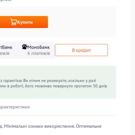
Купити
тБанк
МоноБанк
В кредит
тежів
6 платежів
з гарантією Ви нічим не ризикуєте, оскільки у разі
ми в роботі, його можливо повернути протягом 30 днів
арактеристики
д. Мінімальні ознаки використання. Оптимальне