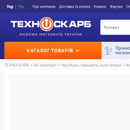
Укр
Рус
Про компанiю
Доставка та оплата
Новини
Вiдгуки
Сп
Промис
КАТАЛОГ ТОВАРІВ
магази
ТЕХНОСКАРБ
>
Всі категорії
>
Ноутбуки, планшети, комп`ютери
>
К