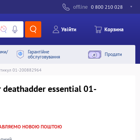
offline
0 800 210 028
Увiйти
Корзина
ами/
Гарантiйне
Продати
обслуговування
тикул 01-200882964
 deathadder essential 01-
РАВЛЯЄМО НОВОЮ ПОШТОЮ
орний