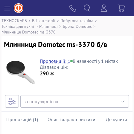
ТЕХНОСКАРБ
>
Всі категорії
>
Побутова техніка
>
Техніка для кухні
>
Млинниці
>
Бренд Domotec
>
Млинниця Domotec ms-3370
Млинниця Domotec ms-3370 б/в
Пропозицій: 1
В наявності у 1 містах
Діапазон цін:
290 ₴
Пропозицій (1)
Опис і характеристики
Де купити