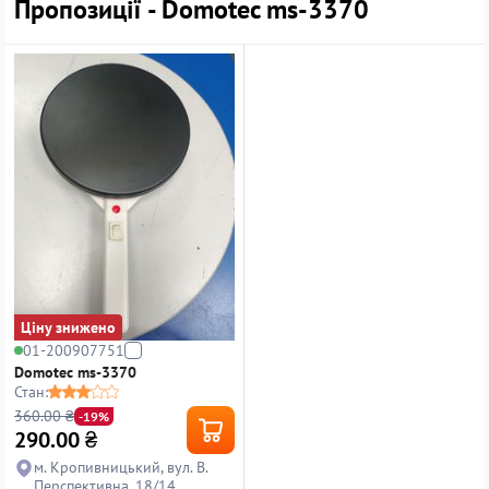
Пропозиції - Domotec ms-3370
Ціну знижено
01-200907751
Domotec ms-3370
Стан:
360.00 ₴
-19%
290.00
₴
м. Кропивницький, вул. В.
Перспективна, 18/14