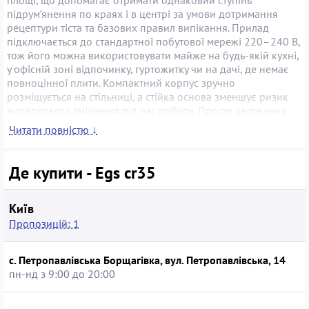
підрум’янення по краях і в центрі за умови дотримання
рецептури тіста та базових правил випікання. Прилад
підключається до стандартної побутової мережі 220–240 В,
тож його можна використовувати майже на будь-якій кухні,
у офісній зоні відпочинку, гуртожитку чи на дачі, де немає
повноцінної плити. Компактний корпус зручно
розміщується на стільниці, а стійка основа зменшує ризик
випадкового зміщення під час роботи. Просте керування
робить Egs CR35 зрозумілою навіть для початківців:
Читати повністю ↓
достатньо поставити прилад на рівну поверхню, увімкнути в
розетку й зачекати нагрівання робочої площадки перед
заливанням тіста. Млинниця підходить як для домашнього
Де купити - Egs cr35
використання, так і для невеликих закладів з несильним
потоком відвідувачів, де важливо швидко подати порцію
свіжих млинців. Купівля моделі б/в дозволяє відчутно
Київ
заощадити, зберігаючи основну функціональність пристрою,
Пропозицій: 1
але варто перевірити стан робочої поверхні та цілісність
мережевого шнура.
с. Петропавлівська Борщагівка, вул. Петропавлівська, 14
пн-нд з 9:00 до 20:00