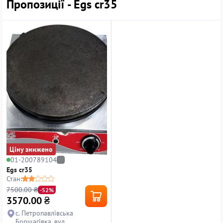
Пропозиції - Egs cr35
Ціну знижено
01-200789104
Egs cr35
Стан:
7500.00 ₴
-52%
3570.00
₴
с. Петропавлівська
Борщагівка, вул.