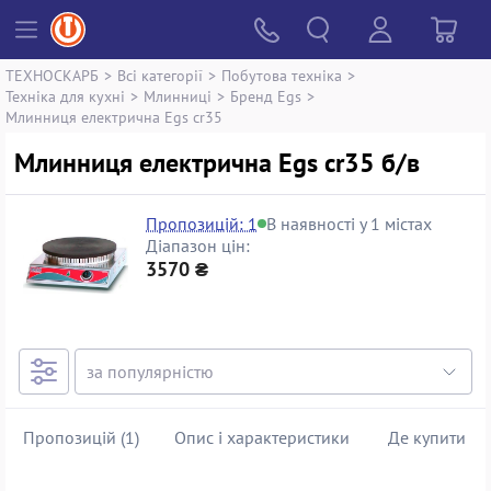
ТЕХНОСКАРБ
>
Всі категорії
>
Побутова техніка
>
Техніка для кухні
>
Млинниці
>
Бренд Egs
>
Млинниця електрична Egs cr35
Млинниця електрична Egs cr35 б/в
Пропозицій: 1
В наявності у 1 містах
Діапазон цін:
3570 ₴
Пропозицій (1)
Опис і характеристики
Де купити