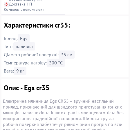
Петропавлівська, 14
Доставка НП
Комплект: некомплект
Характеристики cr35:
Бренд:
Egs
Тип :
наливна
Діаметр робочої поверхні:
35 см
Температура нагріву:
300 °C
Вага:
9 кг
Опис - Egs cr35
Електрична млинниця Egs CR35 – зручний настільний
прилад, призначений для швидкого приготування тонких
млинців, налисників та інших страв із млинцевого тіста без
використання традиційної сковороди. Широка кругла
робоча поверхня забезпечує рівномірний прогрів по всій
площі, що допомагає отримати однаковий ступінь