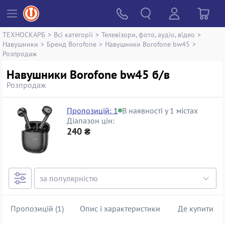
ТЕХНОСКАРБ
>
Всі категорії
>
Телевізори, фото, аудіо, відео
>
Навушники
>
Бренд Borofone
>
Навушники Borofone bw45
>
Розпродаж
Навушники Borofone bw45 б/в
Розпродаж
Пропозицій: 1
В наявності у 1 містах
Діапазон цін:
240 ₴
Пропозицій (1)
Опис і характеристики
Де купити