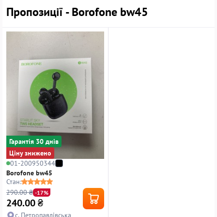
Пропозиції - Borofone bw45
Гарантiя 30 днiв
Ціну знижено
01-200950344
Borofone bw45
Стан:
290.00 ₴
-17%
240.00
₴
с. Петропавлівська