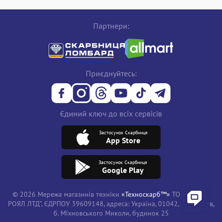
Партнери:
Приєднуйтесь:
Єдиний ключ до всіх сервісів
Застосунок Скарбниця
App Store
Застосунок Скарбниця
Google Play
© 2026 Мережа магазинів техніки
«Техноскарб™»
ТОВ "ТРЕЙД
РОЯЛ ЛТД", ЄДРПОУ 39609148, адреса: Україна, 01042, місто Київ,
б. Міхновського Миколи, будинок 25