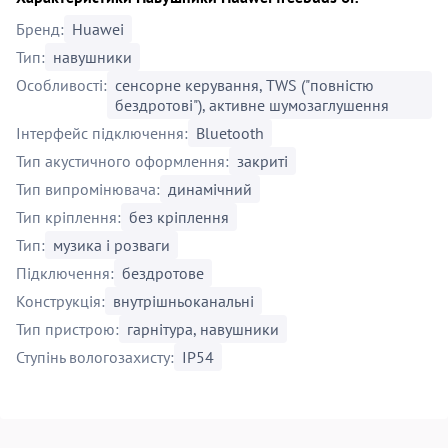
Бренд:
Huawei
Тип:
навушники
Особливості:
сенсорне керування, TWS ("повністю
бездротові"), активне шумозаглушення
Інтерфейс підключення:
Bluetooth
Тип акустичного оформлення:
закриті
Тип випромінювача:
динамічний
Тип кріплення:
без кріплення
Тип:
музика і розваги
Підключення:
бездротове
Конструкція:
внутрішньоканальні
Тип пристрою:
гарнітура, навушники
Ступінь вологозахисту:
IP54