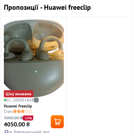
Пропозиції - Huawei freeclip
Ціну знижено
01-200901868
Huawei freeclip
Стан:
5000.00 ₴
-19%
4050.00
₴
м. Хмельницький, вул.