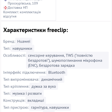
Проскурівська, 109
Доставка НП
Комплект: комплектація
відсутня
Характеристики freeclip:
Бренд:
Huawei
Тип:
навушники
Особливості:
сенсорне керування, TWS ("повністю
бездротові"), шумопоглинання мікрофона
(ENC), бездротова зарядка
Інтерфейс підключення:
Bluetooth
Тип випромінювача:
динамічний
Тип кріплення:
дужка за вухо
Тип:
музика і розваги
Конструкція:
вкладиші
Тип пристрою:
гарнітура, навушники