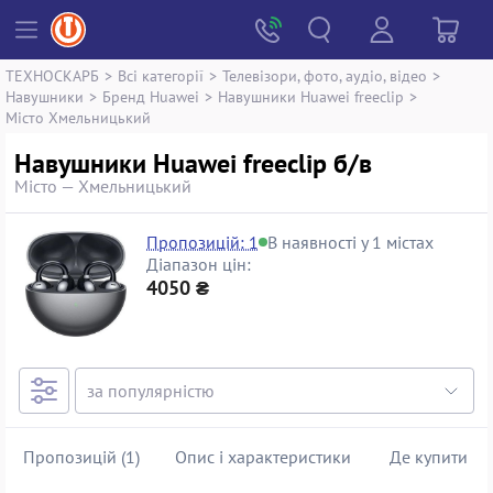
ТЕХНОСКАРБ
>
Всі категорії
>
Телевізори, фото, аудіо, відео
>
Навушники
>
Бренд Huawei
>
Навушники Huawei freeclip
>
Місто Хмельницький
Навушники Huawei freeclip б/в
Місто — Хмельницький
Пропозицій: 1
В наявності у 1 містах
Діапазон цін:
4050 ₴
Пропозицій (1)
Опис і характеристики
Де купити