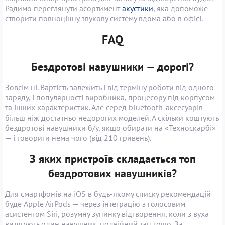
Радимо переглянути асортимент
акустики
, яка допоможе
створити повноцінну звукову систему вдома або в офісі.
FAQ
Бездротові навушники — дорогі?
Зовсім ні. Вартість залежить і від терміну роботи від одного
заряду, і популярності виробника, процесору під корпусом
та інших характеристик. Але серед bluetooth-аксесуарів
більш ніж достатньо недорогих моделей. А скільки коштують
бездротові навушники б/у, якщо обирати на «Техноскарбі»
— і говорити нема чого (від 210 гривень).
З яких пристроїв складається топ
бездротових навушників?
Для смартфонів на iOS в будь-якому списку рекомендацій
буде Apple AirPods — через інтеграцію з голосовим
асистентом Siri, розумну зупинку відтворення, коли з вуха
витягують один навушник, подвійний тап тощо. За