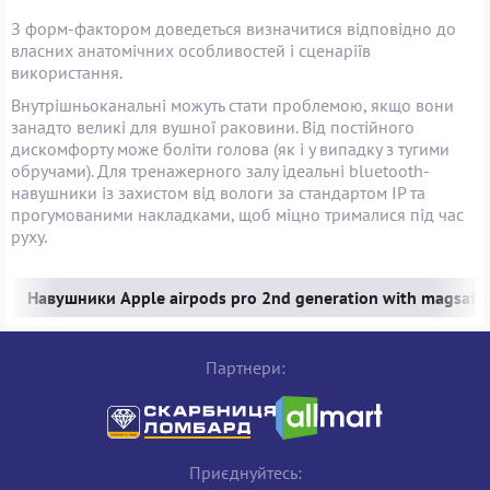
З форм-фактором доведеться визначитися відповідно до
власних анатомічних особливостей і сценаріїв
використання.
Внутрішньоканальні можуть стати проблемою, якщо вони
занадто великі для вушної раковини. Від постійного
дискомфорту може боліти голова (як і у випадку з тугими
обручами). Для тренажерного залу ідеальні bluetooth-
навушники із захистом від вологи за стандартом IP та
прогумованими накладками, щоб міцно трималися під час
руху.
Навушники Apple airpods pro 2nd generation with magsafe 
Партнери:
Приєднуйтесь: