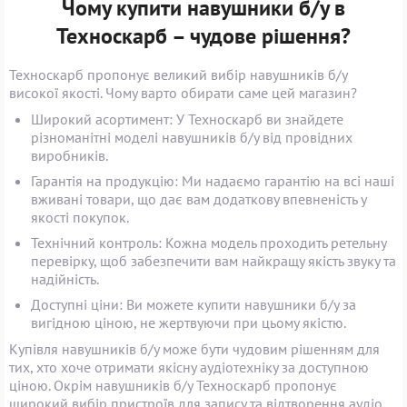
Чому купити навушники б/у в
Техноскарб – чудове рішення?
Техноскарб пропонує великий вибір навушників б/у
високої якості. Чому варто обирати саме цей магазин?
Широкий асортимент: У Техноскарб ви знайдете
різноманітні моделі навушників б/у від провідних
виробників.
Гарантія на продукцію: Ми надаємо гарантію на всі наші
вживані товари, що дає вам додаткову впевненість у
якості покупок.
Технічний контроль: Кожна модель проходить ретельну
перевірку, щоб забезпечити вам найкращу якість звуку та
надійність.
Доступні ціни: Ви можете купити навушники б/у за
вигідною ціною, не жертвуючи при цьому якістю.
Купівля навушників б/у може бути чудовим рішенням для
тих, хто хоче отримати якісну аудіотехніку за доступною
ціною. Окрім навушників б/у Техноскарб пропонує
широкий вибір пристроїв для запису та відтворення аудіо.