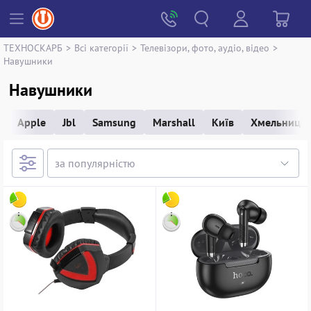
ТЕХНОСКАРБ
>
Всі категорії
>
Телевізори, фото, аудіо, відео
>
Навушники
Навушники
Apple
Jbl
Samsung
Marshall
Київ
Хмельниць