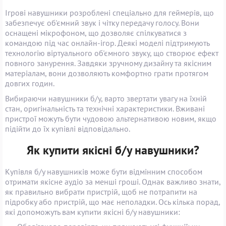
Ігрові навушники розроблені спеціально для геймерів, що
забезпечує об'ємний звук і чітку передачу голосу. Вони
оснащені мікрофоном, що дозволяє спілкуватися з
командою під час онлайн-ігор. Деякі моделі підтримують
технологію віртуального об'ємного звуку, що створює ефект
повного занурення. Завдяки зручному дизайну та якісним
матеріалам, вони дозволяють комфортно грати протягом
довгих годин.
Вибираючи навушники б/у, варто звертати увагу на їхній
стан, оригінальність та технічні характеристики. Вживані
пристрої можуть бути чудовою альтернативою новим, якщо
підійти до їх купівлі відповідально.
Як купити якісні б/у навушники?
Купівля б/у навушників може бути відмінним способом
отримати якісне аудіо за менші гроші. Однак важливо знати,
як правильно вибрати пристрій, щоб не потрапити на
підробку або пристрій, що має неполадки. Ось кілька порад,
які допоможуть вам купити якісні б/у навушники: