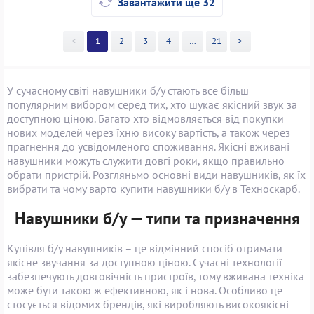
Завантажити ще 32
<
1
2
3
4
>>
21
>
У сучасному світі навушники б/у стають все більш
популярним вибором серед тих, хто шукає якісний звук за
доступною ціною. Багато хто відмовляється від покупки
нових моделей через їхню високу вартість, а також через
прагнення до усвідомленого споживання. Якісні вживані
навушники можуть служити довгі роки, якщо правильно
обрати пристрій. Розгляньмо основні види навушників, як їх
вибрати та чому варто купити навушники б/у в Техноскарб.
Навушники б/у — типи та призначення
Купівля б/у навушників – це відмінний спосіб отримати
якісне звучання за доступною ціною. Сучасні технології
забезпечують довговічність пристроїв, тому вживана техніка
може бути такою ж ефективною, як і нова. Особливо це
стосується відомих брендів, які виробляють високоякісні