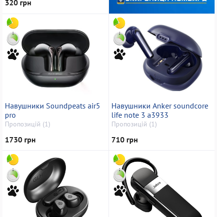
320 грн
Навушники Soundpeats air5
Навушники Anker soundcore
pro
life note 3 a3933
Пропозицій (1)
Пропозицій (1)
1730 грн
710 грн