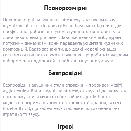
Повнорозмірні
Повнорозмірні навушники забезпечують максимальну
шумоізоляцію та якість звуку. Вони ідеально підходять для
професійної роботи зі звуком, студійного моніторингу та
домашнього використання. Завдяки великим амбушурам і
потужним динамікам, вони передають усі деталі музичних
композицій. Варто зазначити, що деякі моделі оснащені
системою активного шумозаглушення, що робить їх чудовим
вибором для подорожей та роботи в шумних умовах.
Безпровідні
Безпровідні навушники стали справжнім проривом у світі
аудіотехніки. Вони зручні, не обмежують рухів і дозволяють
насолоджуватися музикою без зайвих дротів. Багато
моделей підтримують новітні технології з'єднання, такі як
Bluetooth 5.0, що забезпечує стабільне підключення без
втрат якості звуку.
Ігрові