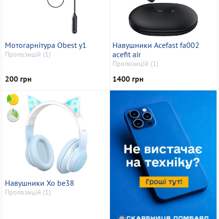
Мотогарнітура Obest y1
Навушники Acefast fa002
acefit air
Пропозицій (1)
Пропозицій (1)
200 грн
1400 грн
Навушники Xo be38
Пропозицій (1)