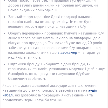
Обов'язково перевірте, чи працюють усі функції: чи
добре звучать динаміки, чи не порвані амбушури, чи
немає видимих пошкоджень.
Запитайте про гарантію: Деякі продавці надають
гарантію навіть на вживану техніку. Це може бути
великим плюсом при покупці навушників б/у.
Оберіть перевірених продавців: Купуйте навушники б/у
лише у перевірених магазинах або на платформі, де є
відгуки про продавців. Техноскарб уже понад 20 років
забезпечує покупців перевіреними б/у товарами – від
вживаних холодильників до
відеокамер
– та гарантує
надійність та якість.
Підтримка бренду: Вибирайте відомі бренди, які
гарантують якість навіть у вживаних моделях. Це збільшує
ймовірність того, що купити навушники б/у буде
безпечним варіантом.
Якщо ви шукаєте додаткові аксесуари для підключення
навушників до різних пристроїв, зверніть увагу на
аудіо
кабелі
, які дозволяють покращити якість з'єднання та
продовжити термін служби техніки.