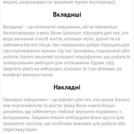
моделі, розраховані на тривалий термін експлуатації.
Вкладиші
Вкладиші – це компактні навушники, які вставляються
безпосередньо у вухо. Вони ідеально підходять для тих, хто
веде активний спосіб життя, оскільки легкі, зручні та не
займають багато місця. Такі навушники добре підходять для
прослуховування музики під час тренувань, подорожей або
роботи. Багато моделей оснащені мікрофоном, що робить їх
універсальним вибором для спілкування. Однак слід
звертати увагу на амбушури, оскільки їх стан впливає на
комфорт використання.
Накладні
Накладні навушники – це варіант для тих, хто шукає баланс
між портативністю та якістю звуку. Вони мають більші
динаміки, що забезпечує глибоке звучання порівняно з
вкладишами. Завдяки м'яким амбушурам вони зручні для
тривалого носіння, що особливо важливо для роботи або
перегляду відео.