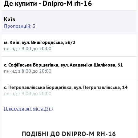
Де купити - Dnipro-M rh-16
Київ
Пропозицій: 3
м. Київ, вул. Вишгородська, 56/2
пн-нд з 9:00 до 20:00
с. Софіївська Борщагівка, вул. Академіка Шалімова, 61
пн-нд з 8:00 до 20:00
с. Петропавлівська Борщагівка, вул. Петропавлівська, 14
пн-нд з 9:00 до 20:00
Показати всі міста (2) ↓
Кременчук
Пропозицій: 1
ПОДІБНІ ДО DNIPRO-M RH-16
м. Кременчук, вул. Покровська, 15/34