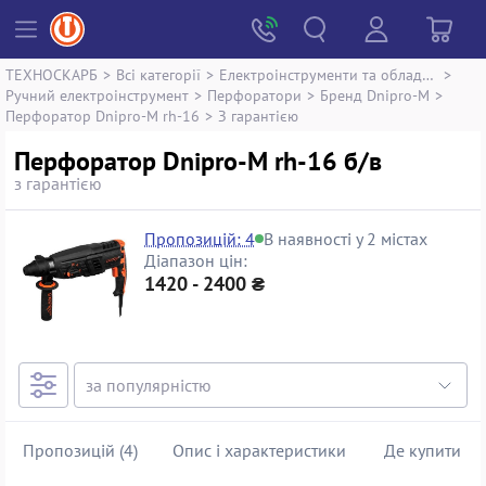
ТЕХНОСКАРБ
>
Всі категорії
>
Електроінструменти та обладнання
>
Ручний електроінструмент
>
Перфоратори
>
Бренд Dnipro-M
>
Перфоратор Dnipro-M rh-16
>
З гарантією
Перфоратор Dnipro-M rh-16 б/в
з гарантією
Пропозицій: 4
В наявності у 2 містах
Діапазон цін:
1420 - 2400 ₴
Пропозицій (4)
Опис і характеристики
Де купити