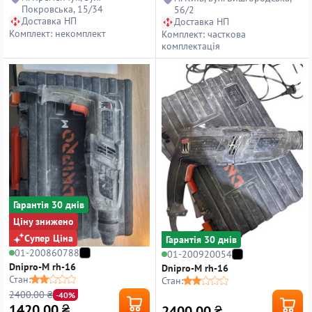
Покровська, 15/34
56/2
Доставка НП
Доставка НП
Комплект: некомплект
Комплект: часткова
комплектація
Гарантiя 30 днiв
Ціну знижено
Супер Ціна
Гарантiя 30 днiв
01-200860788
01-200920054
Dnipro-M rh-16
Dnipro-M rh-16
Стан:
Стан:
2400.00 ₴
-40%
1420.00
₴
2400.00
₴