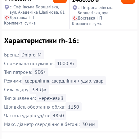
с. Софіївська Борщагівка,
с. Петропавлівська
вул. Академіка Шалімова, 61
Борщагівка, вул.
Доставка НП
Петропавлівська, 14
Доставка НП
Комплект: сумка
Комплект: сумка
Характеристики rh-16:
Бренд:
Dnipro-M
Споживана потужність:
1000 Вт
Тип патрона:
SDS+
Режими:
свердління, свердління + удар, удар
Сила удару:
3.4 Дж
Тип живлення:
мережевий
Швидкість обертання об/хв:
1150
Частота ударів уд/хв:
4850
Макс. діаметр свердління в бетоні:
30 мм