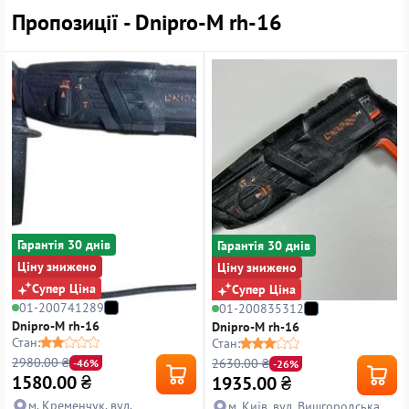
Пропозиції - Dnipro-M rh-16
Гарантiя 30 днiв
Гарантiя 30 днiв
Ціну знижено
Ціну знижено
Супер Ціна
Супер Ціна
01-200741289
01-200835312
Dnipro-M rh-16
Dnipro-M rh-16
Стан:
Стан:
2980.00 ₴
2630.00 ₴
-46%
-26%
1580.00
₴
1935.00
₴
м. Кременчук, вул.
м. Київ, вул. Вишгородська,