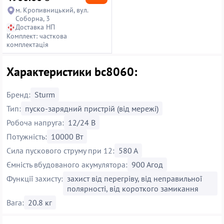
м. Кропивницький, вул.
Соборна, 3
Доставка НП
Комплект: часткова
комплектація
Характеристики bc8060:
Бренд:
Sturm
Тип:
пуско-зарядний пристрій (від мережі)
Робоча напруга:
12/24 В
Потужність:
10000 Вт
Сила пускового струму при 12:
580 А
Ємність вбудованого акумулятора:
900 Агод
Функції захисту:
захист від перегріву, від неправильної
полярності, від короткого замикання
Вага:
20.8 кг