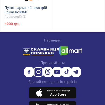
Пуско-зарядний пристрій
Sturm bc8060
Пропозицій (1)
4900 грн
Партнери:
Приєднуйтесь:
Єдиний ключ до всіх сервісів
Застосунок Скарбниця
App Store
Застосунок Скарбниця