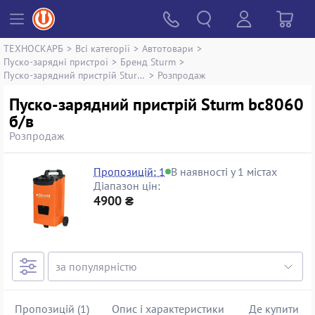
ТЕХНОСКАРБ
>
Всі категорії
>
Автотовари
>
Пуско-зарядні пристрої
>
Бренд Sturm
>
Пуско-зарядний пристрій Sturm bc8060
>
Розпродаж
Пуско-зарядний пристрій Sturm bc8060
б/в
Розпродаж
Пропозицій: 1
В наявності у 1 містах
Діапазон цін:
4900 ₴
Пропозицій (1)
Опис і характеристики
Де купити