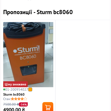
Пропозиції - Sturm bc8060
Ціну знижено
01-200954027
Sturm bc8060
Стан:
7500.00 ₴
-34%
4900.00
₴