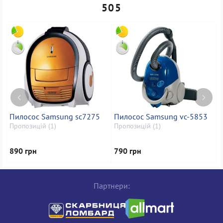
505
Пилосос Samsung sc7275
Пилосос Samsung vc-5853
П
Пропозицій (1)
Пропозицій (1)
П
890 грн
790 грн
9
Партнери: