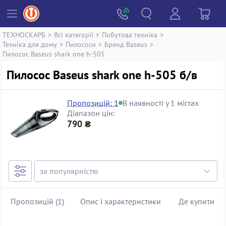
ТЕХНОСКАРБ
>
Всі категорії
>
Побутова техніка
>
Техніка для дому
>
Пилососи
>
Бренд Baseus
>
Пилосос Baseus shark one h-505
Пилосос Baseus shark one h-505 б/в
Пропозицій: 1
В наявності у 1 містах
Діапазон цін:
790 ₴
Пропозицій (1)
Опис і характеристики
Де купити