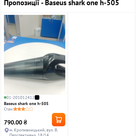
Пропозиції - Baseus shark one h-505
01-201012412
Baseus shark one h-505
Стан:
790.00
₴
м. Кропивницький, вул. В.
Перспективна, 18/14