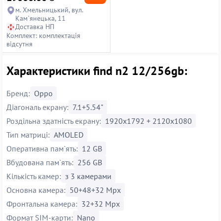
м. Хмельницький, вул.
Кам`янецька, 11
Доставка НП
Комплект: комплектація
відсутня
Характеристики find n2 12/256gb:
Бренд:
Oppo
Діагональ екрану:
7.1+5.54"
Роздільна здатність екрану:
1920x1792 + 2120x1080
Тип матриці:
AMOLED
Оперативна пам`ять:
12 GB
Вбудована пам`ять:
256 GB
Кількість камер:
з 3 камерами
Основна камера:
50+48+32 Mpx
Фронтальна камера:
32+32 Mpx
Формат SIM-карти:
Nano