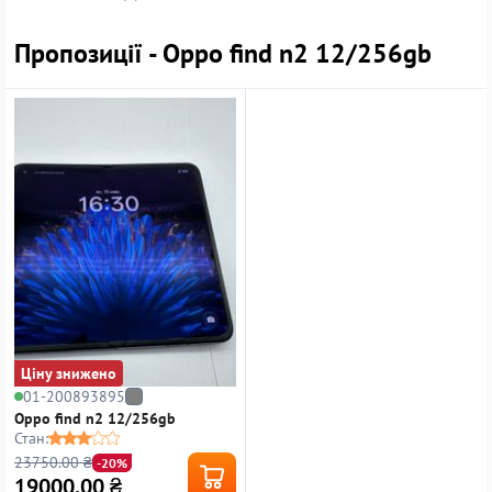
Пропозиції - Oppo find n2 12/256gb
Ціну знижено
01-200893895
Oppo find n2 12/256gb
Стан:
23750.00 ₴
-20%
19000.00
₴