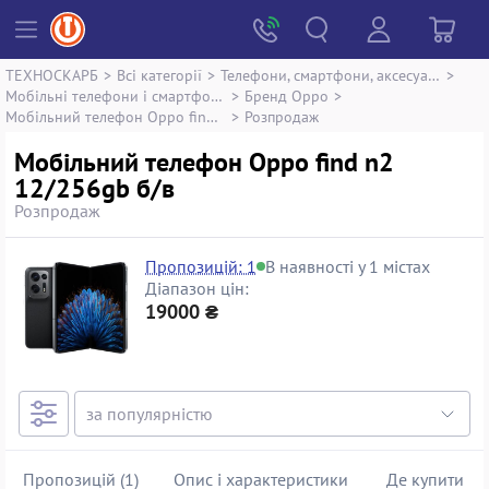
ТЕХНОСКАРБ
>
Всі категорії
>
Телефони, смартфони, аксесуари
>
Мобільні телефони і смартфони
>
Бренд Oppo
>
Мобільний телефон Oppo find n2 12/256gb
>
Розпродаж
Мобільний телефон Oppo find n2
12/256gb б/в
Розпродаж
Пропозицій: 1
В наявності у 1 містах
Діапазон цін:
19000 ₴
Пропозицій (1)
Опис і характеристики
Де купити