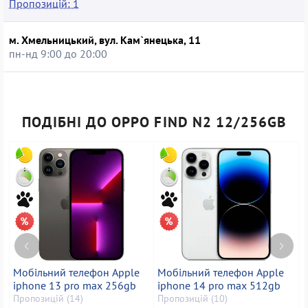
Пропозицій: 1
м. Хмельницький, вул. Кам`янецька, 11
пн-нд 9:00 до 20:00
ПОДІБНІ ДО OPPO FIND N2 12/256GB
Мобільний телефон Apple
Мобільний телефон Apple
М
iphone 13 pro max 256gb
iphone 14 pro max 512gb
i
Пропозицій (14)
Пропозицій (10)
П