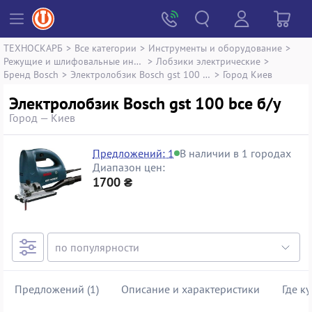
ТЕХНОСКАРБ
>
Все категории
>
Инструменты и оборудование
>
Режущие и шлифовальные инструменты
>
Лобзики электрические
>
Бренд Bosch
>
Электролобзик Bosch gst 100 bce
>
Город Киев
Электролобзик Bosch gst 100 bce б/у
Город — Киев
Предложений: 1
В наличии в 1 городах
Диапазон цен:
1700 ₴
Предложений (1)
Описание и характеристики
Где к