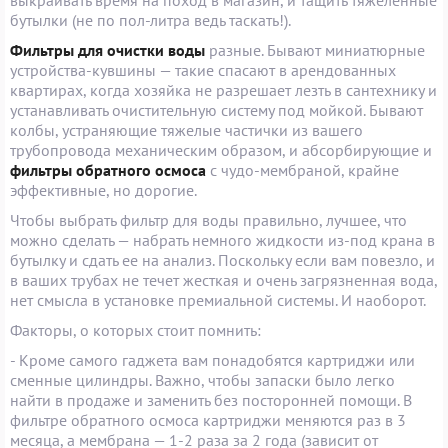
бутылки (не по пол-литра ведь таскать!).
Фильтры для очистки воды
разные. Бывают миниатюрные
устройства-кувшины — такие спасают в арендованных
квартирах, когда хозяйка не разрешает лезть в сантехнику и
устанавливать очистительную систему под мойкой. Бывают
колбы, устраняющие тяжелые частички из вашего
трубопровода механическим образом, и абсорбирующие и
фильтры обратного осмоса
с чудо-мембраной, крайне
эффективные, но дорогие.
Чтобы выбрать фильтр для воды правильно, лучшее, что
можно сделать — набрать немного жидкости из-под крана в
бутылку и сдать ее на анализ. Поскольку если вам повезло, и
в ваших трубах не течет жесткая и очень загрязненная вода,
нет смысла в установке премиальной системы. И наоборот.
Факторы, о которых стоит помнить:
- Кроме самого гаджета вам понадобятся картриджи или
сменные цилиндры. Важно, чтобы запаски было легко
найти в продаже и заменить без посторонней помощи. В
фильтре обратного осмоса картриджи меняются раз в 3
месяца, а мембрана — 1-2 раза за 2 года (зависит от