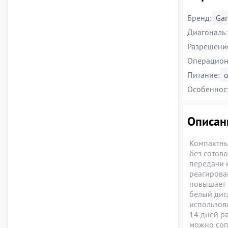
Бренд:
Ga
Диагональ 
Разрешение
Операцион
Питание:
о
Особеннос
Описани
Компактны
без сотов
передачи 
реагирова
повышает с
белый дис
использов
14 дней р
можно соп