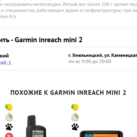
 запрашивать метеосводки. Легкий вес около 100 г делает мод
 и специалистов, работающих вдали от инфраструктуры; при а
пке б/у.
ить - Garmin inreach mini 2
кий
г. Хмельницкий, ул. Каменецкая
пн-вс 9:00 до 20:00
ий: 1
ПОХОЖИЕ К GARMIN INREACH MINI 2