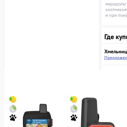
маршруты и
охотников
и при поку
Где куп
Хмельниц
Предложен