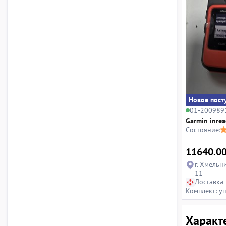
Новое пост
01-200989
Garmin inrea
Состояние:
11640.0
г. Хмельн
11
Доставка
Комплект: уп
Характе