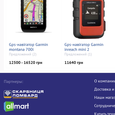
Gps-навігатор Garmin
Gps-навігатор Garmin
montana 700i
inreach mini 2
Предложений (2)
Предложений (1)
12500 - 16520 грн
11640 грн
О компани
Партнеры:
Доставка и
Наши мага
Сотрудниче
Купить тех