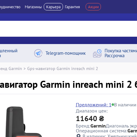
рудничество
Магазины
Карьера
Гарантия
Акции
шленный
Покупка частям
Telegram-помощник
н
Рассрочка
енд Garmin
>
Gps-навигатор Garmin inreach mini 2
авигатор Garmin inreach mini 2 
Предложений: 1
В наличии
Диапазон цен:
11640 ₴
Бренд:
Garmin
Диагональ экр
Операционная система:
Gar
В наличии:
Хмельницкий