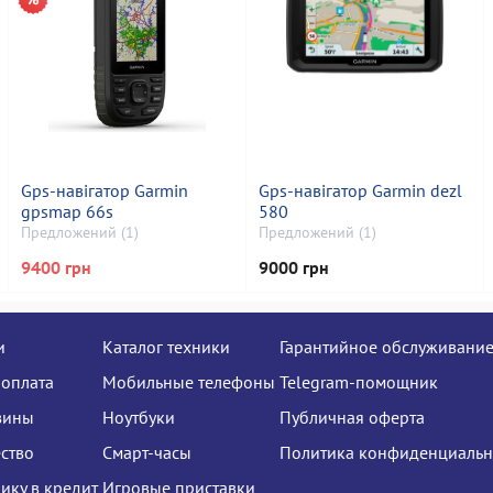
Gps-навігатор Garmin
Gps-навігатор Garmin dezl
gpsmap 66s
580
Предложений (1)
Предложений (1)
9400 грн
9000 грн
и
Каталог техники
Гарантийное обслуживани
 оплата
Мобильные телефоны
Telegram-помощник
зины
Ноутбуки
Публичная оферта
ство
Смарт-часы
Политика конфиденциальн
нику в кредит
Игровые приставки