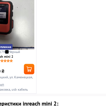
упление
179
Чёрный
ch mini 2
0
₴
ицкий, ул. Каменецкая,
 НП
аковка, usb кабель
ристики inreach mini 2: