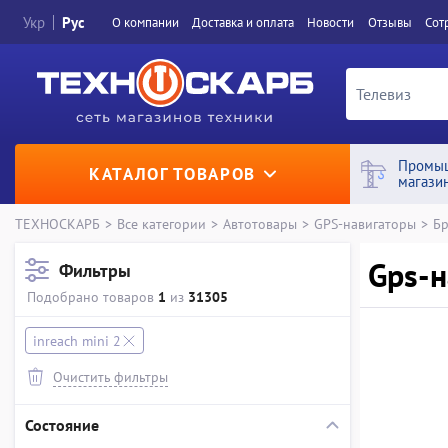
Укр
Рус
О компании
Доставка и оплата
Новости
Отзывы
Сот
Промы
КАТАЛОГ ТОВАРОВ
магази
ТЕХНОСКАРБ
>
Все категории
>
Автотовары
>
GPS-навигаторы
>
Бр
Gps-н
Фильтры
Подобрано товаров
1
из
31305
inreach mini 2
Очистить фильтры
Состояние