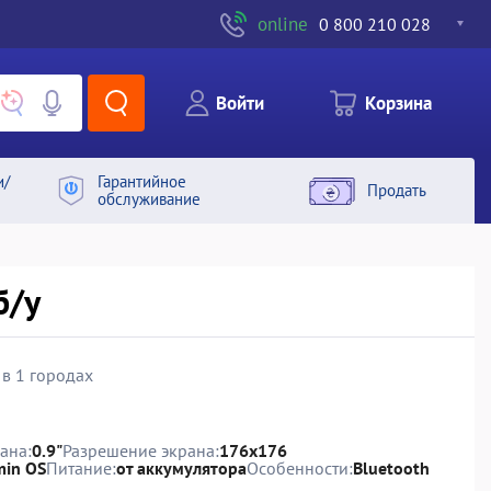
online
0 800 210 028
Войти
Корзина
и/
Гарантийное
Продать
обслуживание
б/у
 в 1 городах
ана:
0.9"
Разрешение экрана:
176x176
min OS
Питание:
от аккумулятора
Особенности:
Bluetooth