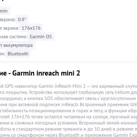
rmin
экрана:
0.9"
 экрана:
176x176
ная система:
Garmin OS
т аккумулятора
ти:
Bluetooth
е - Garmin inreach mini 2
й GPS-навигатор Garmin inReach Mini 2 — это карманный спут
ого покрытия. Устройство использует глобальную сеть Iridium
координат, а кнопка SOS обеспечивает связь с круглосуточ
ния при активной подписке inReach. Встроенный приемник GN
табильность позиционирования в горах и лесу, а функция обра
плей 176×176 точек остается читаемым на солнце, прочный кор
ание в сложных погодных условиях. Встроенный литий-ионный
аботы в стандартном режиме трекинга и до 30 дней в режиме 
рячь со смартфоном через Bluetooth и приложение Garmin Exp