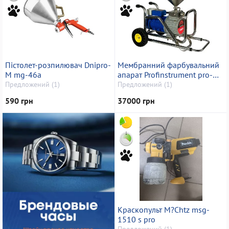
Пістолет-розпилювач Dnipro-
Мембранний фарбувальний
M mg-46a
апарат Profinstrument pro-
7000 8.3л 4,5 квт
Предложений (1)
Предложений (1)
590 грн
37000 грн
Краскопульт M?Chtz msg-
1510 s pro
Предложений (1)