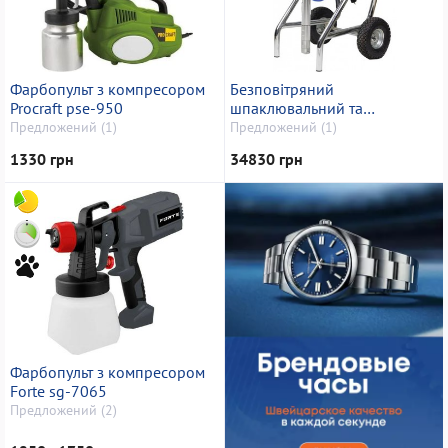
Фарбопульт з компресором
Безповітряний
Procraft pse-950
шпаклювальний та
фарбувальний апарат Dino-
Предложений (1)
Предложений (1)
Power dp-6337ib
1330 грн
34830 грн
Фарбопульт з компресором
Forte sg-7065
Предложений (2)