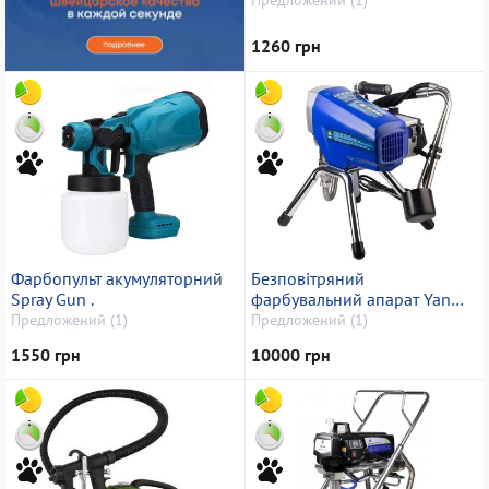
1260 грн
Фарбопульт акумуляторний
Безповітряний
Spray Gun .
фарбувальний апарат Yan
Xiang yx 595
Предложений (1)
Предложений (1)
1550 грн
10000 грн