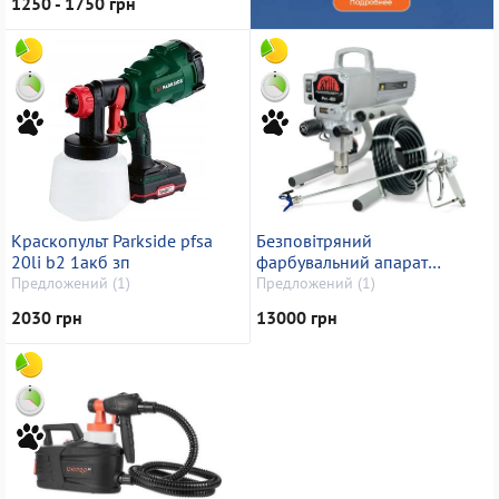
1250 - 1750 грн
Краскопульт Parkside pfsa
Безповітряний
20li b2 1акб зп
фарбувальний апарат
Profinstrument pro 450
Предложений (1)
Предложений (1)
2030 грн
13000 грн