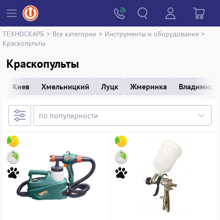
ТЕХНОСКАРБ
>
Все категории
>
Инструменты и оборудование
>
Краскопульты
Краскопульты
Киев
Хмельницкий
Луцк
Жмеринка
Владимир-