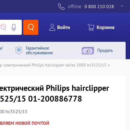
offline
0 800 210 028
Войти
Корзина
и/
Гарантийное
Продать
обслуживание
 электрический Philips hairclipper series 3000 hc3525/15
>
ктрический Philips hairclipper
c3525/15 01-200886778
3000 hc3525/15
АВЛЯЕМ НОВОЙ ПОЧТОЙ