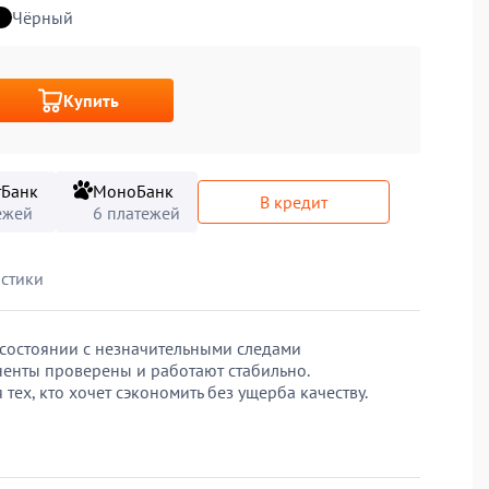
Чёрный
Купить
тБанк
МоноБанк
В кредит
ежей
6 платежей
стики
состоянии с незначительными следами
ненты проверены и работают стабильно.
тех, кто хочет сэкономить без ущерба качеству.