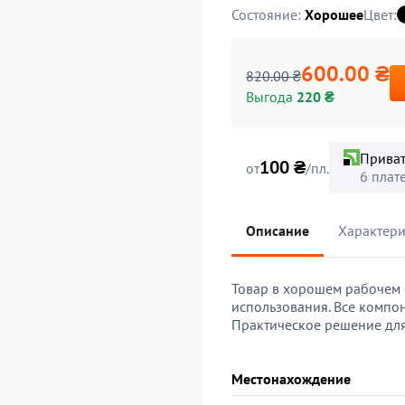
Состояние:
Хорошее
Цвет:
600.00 ₴
820.00 ₴
Выгода
220 ₴
Прива
100 ₴
от
/пл.
6 плат
Описание
Характери
Товар в хорошем рабочем 
использования. Все компо
Практическое решение для 
Местонахождение