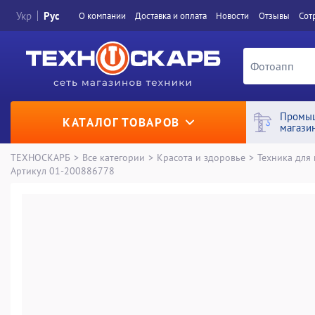
Укр
Рус
О компании
Доставка и оплата
Новости
Отзывы
Сот
Промы
КАТАЛОГ ТОВАРОВ
магази
ТЕХНОСКАРБ
>
Все категории
>
Красота и здоровье
>
Техника для
Артикул 01-200886778