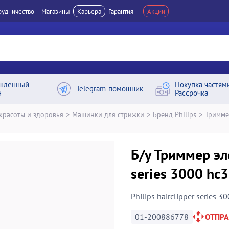
рудничество
Магазины
Карьера
Гарантия
Акции
шленный
Покупка частям
Telegram-помощник
н
Рассрочка
 красоты и здоровья
>
Машинки для стрижки
>
Бренд Philips
>
Триммер
Б/у Триммер эле
series 3000 h
Philips hairclipper series 
01-200886778
ОТПР