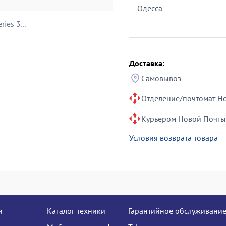
Одесса
Еще 3 фото Philips hairclipper series 3000 hc3525/15
Доставка:
Самовывоз
Отделение/почтомат Н
Курьером Новой Почты
Условия возврата товара
и
Каталог техники
Гарантийное обслуживани