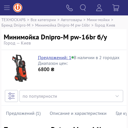
ТЕХНОСКАРБ
>
Все категории
>
Автотовары
>
Мини-мойки
>
Бренд Dnipro-M
>
Минимойка Dnipro-M pw-16br
>
Город Киев
Минимойка Dnipro-M pw-16br б/у
Город — Киев
Предложений: 1
В наличии в 2 городах
Диапазон цен:
6800 ₴
Предложений (1)
Описание и характеристики
Где к