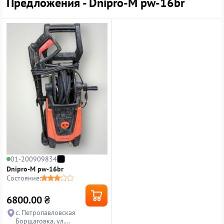
Предложения - Dnipro-M pw-16br
01-200909834
Dnipro-M pw-16br
Состояние:
6800.00
₴
с. Петропавловская
Борщаговка, ул.