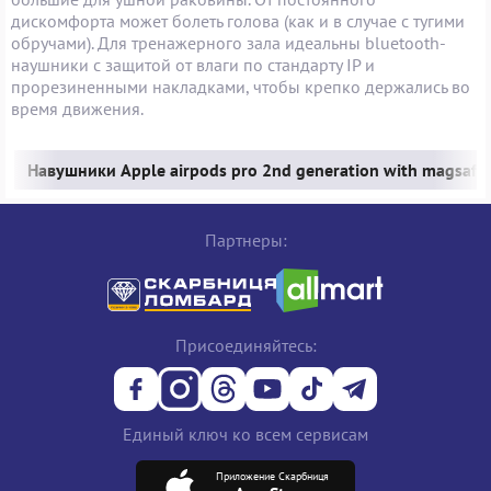
дискомфорта может болеть голова (как и в случае с тугими
обручами). Для тренажерного зала идеальны bluetooth-
наушники с защитой от влаги по стандарту IP и
прорезиненными накладками, чтобы крепко держались во
время движения.
Навушники Apple airpods pro 2nd generation with magsafe 
Партнеры:
Присоединяйтесь:
Единый ключ ко всем сервисам
Приложение Скарбниця