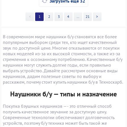
Загрузить еще 32
<
1
2
3
4
>>
21
>
В современном мире наушники б/у становятся все более
популярным выбором среди тех, кто ищет качественный
звук по доступной цене. Многие отказываются от покупки
новых моделей из-за их высокой стоимости, а также из-за
стремления к осознанному потреблению. Качественные б/у
наушники могут служить долгие годы, если правильно
выбрать устройство. Давайте рассмотрим основные виды
наушников, дадим полезные советы по выбору и
расскажем, почему стоит купить наушники б/у в Техноскарб.
Наушники б/у — типы и назначение
Покупка бэушных наушников —- это отличный способ
получить качественное звучание за доступную цену.
Современные технологии обеспечивают долговечность
устройств, поэтому б/у техника может быть такой же