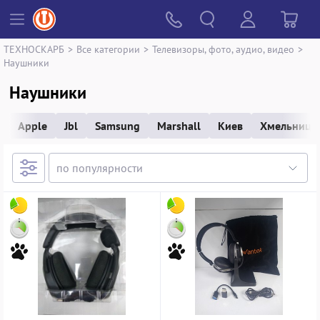
ТЕХНОСКАРБ
>
Все категории
>
Телевизоры, фото, аудио, видео
>
Наушники
Наушники
Apple
Jbl
Samsung
Marshall
Киев
Хмельницк