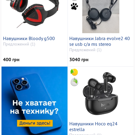
Навушники Bloody g500
Навушники Jabra evolve2 40
se usb c/a ms stereo
Предложений (1)
Предложений (1)
400 грн
3040 грн
Навушники Hoco eq24
estrella
Предложений (1)