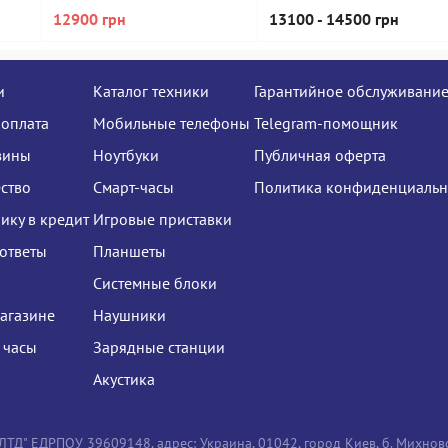
12900 грн
13100 - 14500 грн
и
Каталог техники
Гарантийное обслуживани
 оплата
Мобильные телефоны
Telegram-помощник
зины
Ноутбуки
Публичная оферта
ство
Смарт-часы
Политика конфиденциальн
нику в кредит
Игровые приставки
ответы
Планшеты
Системные блоки
агазине
Наушники
 часы
Зарядные станции
Акустика
Д" ЕДРПОУ 39609148, адрес: Украина, 01042, город Киев, б. Михновс