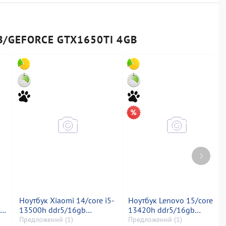
B/GEFORCE GTX1650TI 4GB
Ноутбук Xiaomi 14/core i5-
Ноутбук Lenovo 15/core i5-
sd
13500h ddr5/16gb
13420h ddr5/16gb
ddr5/hdd *відсутній/ssd
ddr4/hdd *відсутній/ssd
Предложений (1)
Предложений (1)