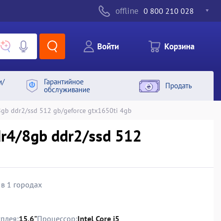
offline
0 800 210 028
Войти
Корзина
и/
Гарантийное
Продать
обслуживание
gb ddr2/ssd 512 gb/geforce gtx1650ti 4gb
dr4/8gb ddr2/ssd 512
 в 1 городах
плея:
15.6"
Процессор:
Intel Core i5