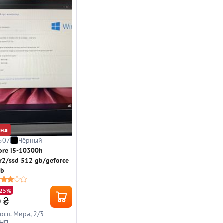
ена
507
Чёрный
ore i5-10300h
r2/ssd 512 gb/geforce
gb
-25%
0
₴
росп. Мира, 2/3
 НП