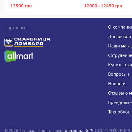
iris plus graphics 645
gb/*інтегрована
12500 грн
12000 - 12450 грн
О компани
Партнеры:
Доставка и
Наши мага
Сотрудниче
Купить тех
Вопросы и 
Новости
Отзывы о м
Брендовые
Техноблог
© 2026 Сеть магазинов техники
«Техноскарб™»
ООО "ТРЕЙД РОЯЛ ЛТ