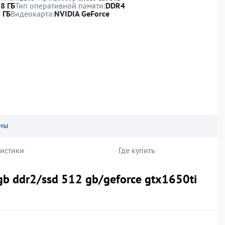
:
8 ГБ
Тип оперативной памяти:
DDR4
 ГБ
Видеокарта:
NVIDIA GeForce
ны
ристики
Где купить
b ddr2/ssd 512 gb/geforce gtx1650ti