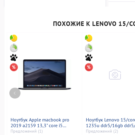
ПОХОЖИЕ К LENOVO 15/CO
Ноутбук Apple macbook pro
Ноутбук Lenovo 15/core
2019 a2159 13,3" core i5
1235u ddr5/16gb ddr5
1,4ghz/ram16gb/ssd256gb/intel
*відсутній/ssd 512
Предложений (1)
Предложений (2)