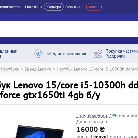
рудничество
Магазины
Карьера
Гарантия
Акции
шленный
Покупка частям
Telegram-помощник
н
Рассрочка
Ноутбуки
>
Бренд Lenovo
>
Ноутбук Lenovo 15/core i5-10300h ddr4/8
ук Lenovo 15/core i5-10300h d
force gtx1650ti 4gb б/у
Предложений: 1
В наличии
Диапазон цен:
16000 ₴
Бренд:
Lenovo
Диагональ дис