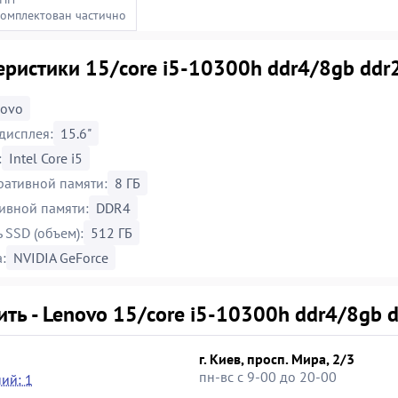
комплектован частично
ристики 15/core i5-10300h ddr4/8gb ddr2
novo
дисплея:
15.6"
:
Intel Core i5
ративной памяти:
8 ГБ
ивной памяти:
DDR4
 SSD (объем):
512 ГБ
:
NVIDIA GeForce
ить - Lenovo 15/core i5-10300h ddr4/8gb 
г. Киев, просп. Мира, 2/3
пн-вс с 9-00 до 20-00
ий: 1