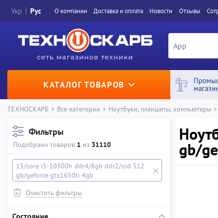
Укр
Рус
О компании
Доставка и оплата
Новости
Отзывы
Сот
Промы
КАТАЛОГ ТОВАРОВ
магази
ТЕХНОСКАРБ
>
Все категории
>
Ноутбуки, планшеты, компьютеры
>
Ноутб
Фильтры
gb/ge
Подобрано товаров
1
из
31110
15/core i5-10300h ddr4/8gb ddr2/ssd 512
gb/geforce gtx1650ti 4gb
Очистить фильтры
Состояние