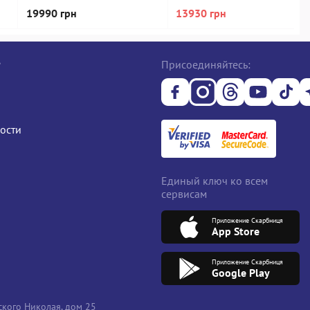
512 gb/*інтегрована
512 gb/*інтегрована
19990 грн
13930 грн
е
Присоединяйтесь:
ости
Единый ключ ко всем
сервисам
Приложение Скарбниця
App Store
Приложение Скарбниця
Google Play
кого Николая, дом 25