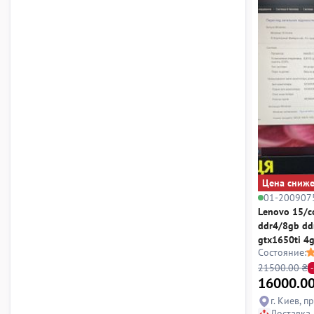
Цена сниж
01-200907
Lenovo 15/c
ddr4/8gb dd
gtx1650ti 4
Состояние:
21500.00 ₴
16000.0
г. Киев, п
Доставка