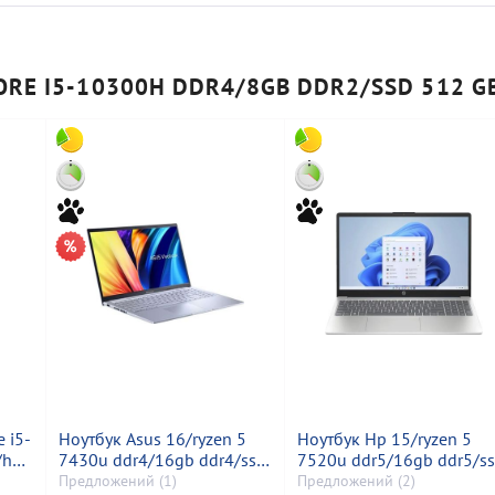
RE I5-10300H DDR4/8GB DDR2/SSD 512 G
 i5-
Ноутбук Asus 16/ryzen 5
Ноутбук Hp 15/ryzen 5
/hdd
7430u ddr4/16gb ddr4/ssd
7520u ddr5/16gb ddr5/s
512 gb/*інтегрована
512 gb/*інтегрована
Предложений (1)
Предложений (2)