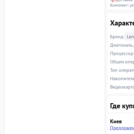
Комплект: у
Характе
Бренд:
Le
Диагональ 
Процессор
Объем опе
Тип операт
Накопитель
Видеокарта
Где куп
Киев
Предложен