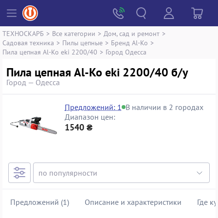
ТЕХНОСКАРБ
>
Все категории
>
Дом, сад и ремонт
>
Садовая техника
>
Пилы цепные
>
Бренд Al-Ko
>
Пила цепная Al-Ko eki 2200/40
>
Город Одесса
Пила цепная Al-Ko eki 2200/40 б/у
Город — Одесса
Предложений: 1
В наличии в 2 городах
Диапазон цен:
1540 ₴
Предложений (1)
Описание и характеристики
Где к