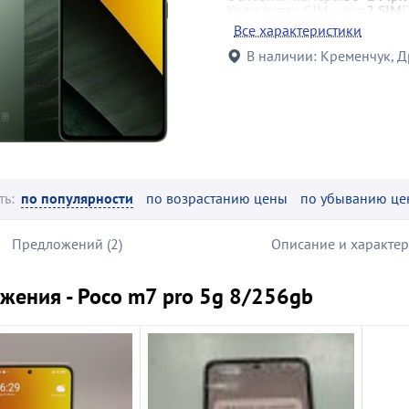
Количество SIM-карт:
2 SIM
Поколение связи (2G/3G/4G)
Все характеристики
Количество ядер:
8 core
Бесп
Навигация:
Galileo, GPS, ГЛ
В наличии:
Кременчук, 
Класс телефона:
смартфон
Особенности:
со стереодина
Форм-фактор:
моноблок
ть:
по популярности
по возрастанию цены
по убыванию це
Предложений (2)
Описание и характе
жения - Poco m7 pro 5g 8/256gb