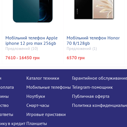
Мобільний телефон Apple
Мобільний телефон Honor
iphone 12 pro max 256gb
70 8/128gb
Предложений (10)
Предложений (1)
7610 - 16450 грн
6570 грн
и
Каталог техники
Гарантийное обслуживани
 оплата
Мобильные телефоны
Telegram-помощник
зины
Ноутбуки
Публичная оферта
ство
Смарт-часы
Политика конфиденциальн
ответы
Игровые приставки
нику в кредит
Планшеты