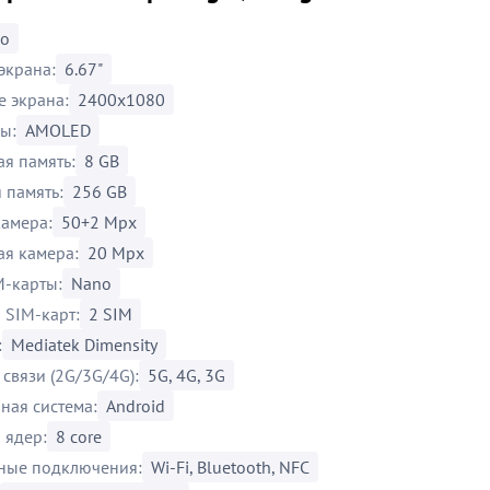
co
экрана:
6.67"
 экрана:
2400x1080
ы:
AMOLED
я память:
8 GB
 память:
256 GB
амера:
50+2 Mpx
я камера:
20 Mpx
M-карты:
Nano
 SIM-карт:
2 SIM
:
Mediatek Dimensity
связи (2G/3G/4G):
5G, 4G, 3G
ная система:
Android
 ядер:
8 core
ные подключения:
Wi-Fi, Bluetooth, NFC