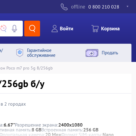
offline
0 800 210 028
Войти
Корзина
и/
Гарантийное
Продать
обслуживание
он Poco m7 pro 5g 8/256gb
/256gb б/у
 в 2 городах
а:
6.67"
Разрешение экрана:
2400x1080
тивная память:
8 GB
Встроенная память:
256 GB
Фронтальная камера:
20 Mpx
Формат SIM-карты:
Nano