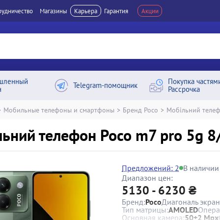
рудничество
Магазины
Карьера
Гарантия
Акции
шленный
Покупка частям
Telegram-помощник
н
Рассрочка
>
Мобильные телефоны и смартфоны
>
Бренд Poco
>
Мобільний телеф
ьний телефон Poco m7 pro 5g 8
Предложений: 2
В наличии
Диапазон цен:
5130 - 6230 ₴
Бренд:
Poco
Диагональ экран
Тип матрицы:
AMOLED
Опера
Основная камера:
50+2 Mpx