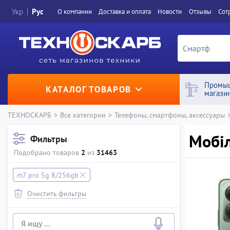
Укр
Рус
О компании
Доставка и оплата
Новости
Отзывы
Сот
Промы
КАТАЛОГ ТОВАРОВ
магази
ТЕХНОСКАРБ
>
Все категории
>
Телефоны, смартфоны, аксессуары
Мобіл
Фильтры
Подобрано товаров
2
из
31463
m7 pro 5g 8/256gb
Очистить фильтры