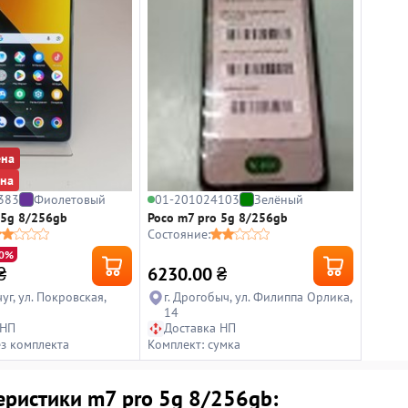
ена
ена
383
Фиолетовый
01-201024103
Зелёный
 5g 8/256gb
Poco m7 pro 5g 8/256gb
Состояние:
10%
₴
6230.00
₴
уг, ул. Покровская,
г. Дрогобыч, ул. Филиппа Орлика,
14
 НП
Доставка НП
ез комплекта
Комплект: сумка
еристики m7 pro 5g 8/256gb: