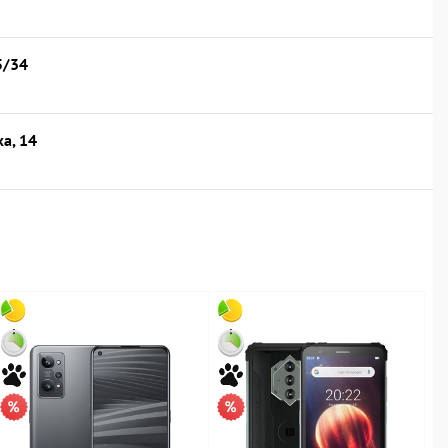
5/34
а, 14