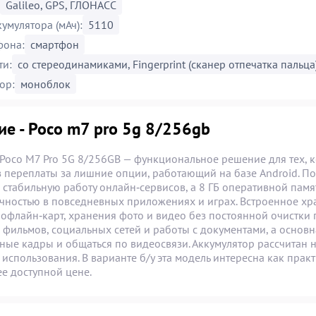
Galileo, GPS, ГЛОНАСС
кумулятора (мАч):
5110
фона:
смартфон
ти:
со стереодинамиками, Fingerprint (сканер отпечатка пальца
ор:
моноблок
ие - Poco m7 pro 5g 8/256gb
Poco M7 Pro 5G 8/256GB — функциональное решение для тех, 
з переплаты за лишние опции, работающий на базе Android. По
 стабильную работу онлайн‑сервисов, а 8 ГБ оперативной памя
чностью в повседневных приложениях и играх. Встроенное хр
 офлайн‑карт, хранения фото и видео без постоянной очистки
 фильмов, социальных сетей и работы с документами, а основ
ные кадры и общаться по видеосвязи. Аккумулятор рассчитан
 использования. В варианте б/у эта модель интересна как пра
ее доступной цене.