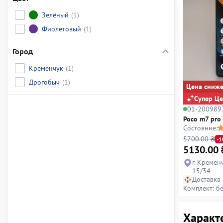
Зелёный
(1)
Фиолетовый
(1)
Город
Кременчук
(1)
Дрогобыч
(1)
Цена сниж
Супер Ц
01-200989
Poco m7 pro
Состояние:
5700.00 ₴
-
5130.00
г. Кременч
15/34
Доставка
Комплект: б
Характ