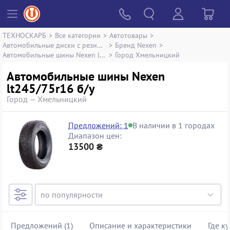
ТЕХНОСКАРБ
>
Все категории
>
Автотовары
>
Автомобильные диски с резиной
>
Бренд Nexen
>
Автомобильные шины Nexen lt245/75r16
>
Город Хмельницкий
Автомобильные шины Nexen
lt245/75r16 б/у
Город — Хмельницкий
Предложений: 1
В наличии в 1 городах
Диапазон цен:
13500 ₴
Предложений (1)
Описание и характеристики
Где к