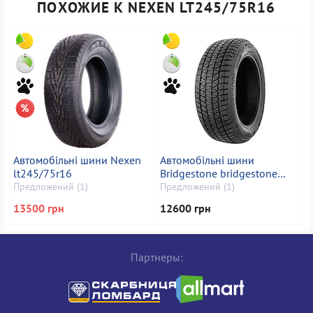
ПОХОЖИЕ К NEXEN LT245/75R16
Автомобільні шини Nexen
Автомобільні шини
lt245/75r16
Bridgestone bridgestone
blizzak lm005 235/50 r20
Предложений (1)
Предложений (1)
13500 грн
12600 грн
Партнеры: