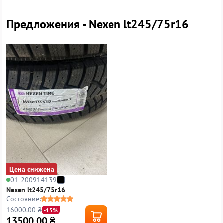
Предложения - Nexen lt245/75r16
Цена снижена
01-200914139
Nexen lt245/75r16
Состояние:
16000.00 ₴
-15%
13500.00
₴