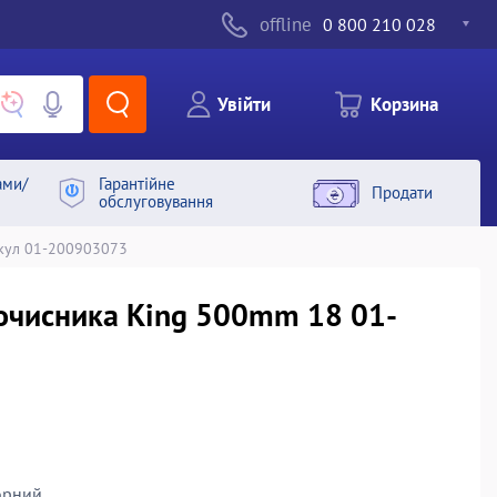
offline
0 800 210 028
Увiйти
Корзина
ами/
Гарантiйне
Продати
обслуговування
кул 01-200903073
оочисника King 500mm 18 01-
орний