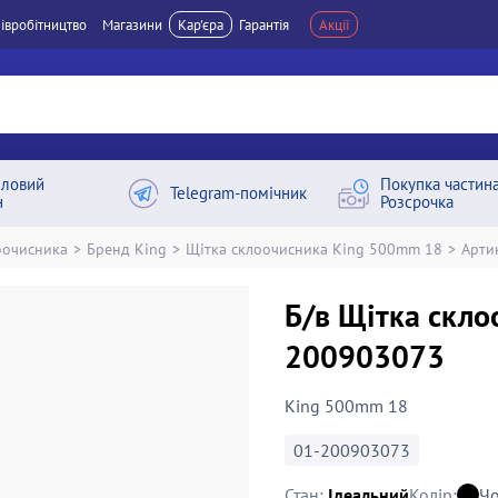
івробітництво
Магазини
Кар'єра
Гарантія
Акції
ловий
Покупка частин
Telegram-помічник
н
Розсрочка
оочисника
>
Бренд King
>
Щітка склоочисника King 500mm 18
>
Арти
Б/в Щітка скл
200903073
King 500mm 18
01-200903073
Стан:
Ідеальний
Колір:
Ч