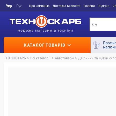
Укр
Рус
Про компанiю
Доставка та оплата
Новини
Вiдгуки
Сп
Промис
КАТАЛОГ ТОВАРІВ
магази
ТЕХНОСКАРБ
>
Всі категорії
>
Автотовари
>
Двірники та щітки скл