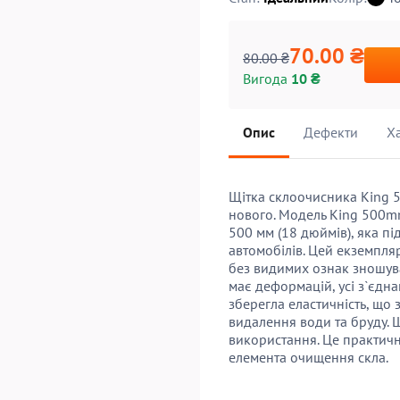
70.00 ₴
80.00 ₴
Вигода
10 ₴
Опис
Дефекти
Х
Щітка склоочисника King 5
нового. Модель King 500
500 мм (18 дюймів), яка п
автомобілів. Цей екземпля
без видимих ознак зношува
має деформацій, усі з`єдн
зберегла еластичність, що
видалення води та бруду. 
використання. Це практич
елемента очищення скла.