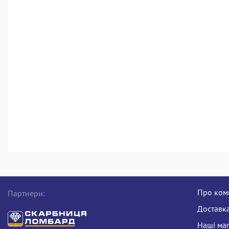
Про ком
Партнери:
Доставка
Наші ма