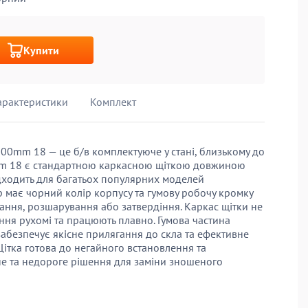
Купити
арактеристики
Комплект
00mm 18 — це б/в комплектуюче у стані, близькому до
mm 18 є стандартною каркасною щіткою довжиною
ідходить для багатьох популярних моделей
р має чорний колір корпусу та гумову робочу кромку
ння, розшарування або затвердіння. Каркас щітки не
ання рухомі та працюють плавно. Гумова частина
 забезпечує якісне прилягання до скла та ефективне
Щітка готова до негайного встановлення та
не та недороге рішення для заміни зношеного