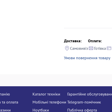
Доставка:
Оплата:
Самовивіз
Готівка
Умови повернення товару
панію
Каталог техніки
Гарантійне обслуговуван
 та оплата
Мобільні телефони
Telegram-помічник
газини
Ноутбуки
Публічна оферта