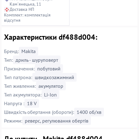
Кам`янецька, 11
Доставка НП
Комплект: комплектація
відсутня
Характеристики df488d004:
Бренд:
Makita
Тип:
дриль - шуруповерт
Призначення:
побутовий
Тип патрона:
швидкозажимний
Тип живлення:
акумулятор
Тип акумулятора:
Li-Ion
Напруга :
18 V
Швидкість обертання (обороти):
1400 об/хв
Режими:
реверс, регулювання обертів
Де купити - Makita df488d004