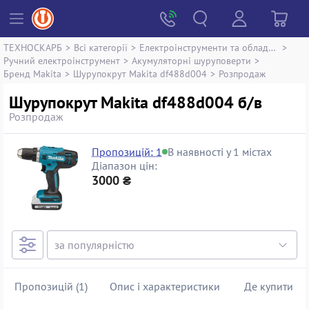
ТЕХНОСКАРБ
>
Всі категорії
>
Електроінструменти та обладнання
>
Ручний електроінструмент
>
Акумуляторні шуруповерти
>
Бренд Makita
>
Шурупокрут Makita df488d004
>
Розпродаж
Шурупокрут Makita df488d004 б/в
Розпродаж
Пропозицій: 1
В наявності у 1 містах
Діапазон цін:
3000 ₴
Пропозицій (1)
Опис і характеристики
Де купити