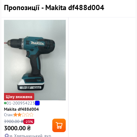
Пропозиції - Makita df488d004
Ціну знижено
01-200954223
Makita df488d004
Стан:
3900.00 ₴
-23%
3000.00
₴
м. Хмельницький, вул.