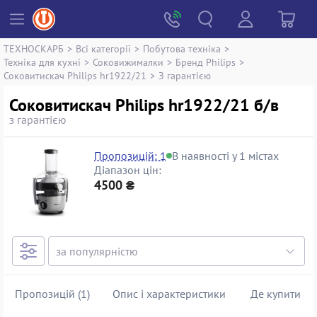
ТЕХНОСКАРБ
>
Всі категорії
>
Побутова техніка
>
Техніка для кухні
>
Соковижималки
>
Бренд Philips
>
Соковитискач Philips hr1922/21
>
З гарантією
Соковитискач Philips hr1922/21 б/в
з гарантією
Пропозицій: 1
В наявності у 1 містах
Діапазон цін:
4500 ₴
Пропозицій (1)
Опис і характеристики
Де купити