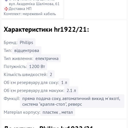
вул. Академіка Шалімова, 61
Доставка НП
Комплект: мережевий кабель
Характеристики hr1922/21:
Бренд:
Philips
Тип:
відцентрова
Тип живлення:
електрична
Потужність:
1200 Вт
Кількість швидкостей:
2
Об`єм резервуару для соку:
1 л
Об`єм резервуару для макухи:
2.1 л
Функції:
пряма подача соку, автоматичний викид м`якоті,
система "крапля-стоп", реверс
Матеріал корпусу:
пластик , метал