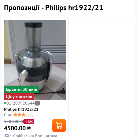
Пропозиції - Philips hr1922/21
Гарантiя 30 днiв
Ціну знижено
01-200920644
Philips hr1922/21
Стан:
5500.00 ₴
-18%
4500.00
₴
с. Софіївська Борщагівка,