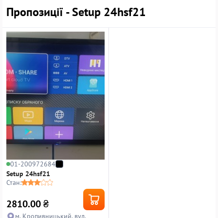
Пропозиції - Setup 24hsf21
01-200972684
Setup 24hsf21
Стан:
2810.00
₴
м. Кропивницький, вул.