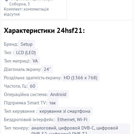
Соборна, 3
Комплект: комплектація
відсутня
Характеристики 24hsf21:
Бренд:
Setup
Тип :
LCD (LED)
Тип матриці:
VA
Діагональ экрану:
24"
Роздільна здатність екрану:
HD (1366 х 768)
Частота, Гц:
60
Операційна система:
Android
Підтримка Smart TV:
так
Тип керування :
керування зі смартфона
Бездротовий інтерфейс:
Ethernet, Wi-Fi
Тип тюнеру:
аналоговий, цифровой DVB-C, цифровой
DVB-S2, цифровий DVB-T2