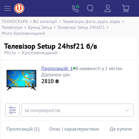
ТЕХНОСКАРБ
>
Всі категорії
>
Телевізори, фото, аудіо, відео
>
Телевізори
>
Бренд Setup
>
Телевізор Setup 24hsf21
>
Місто Кропивницький
Телевізор Setup 24hsf21 б/в
Місто — Кропивницький
Пропозицій: 1
В наявності у 2 містах
Діапазон цін:
2810 ₴
Пропозицій (1)
Опис і характеристики
Де купити