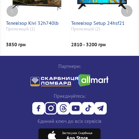
Телевізор Kivi 32h740lb
Телевізор Setup 24hsf21
Т
Пропозицій (1)
Пропозицій (2)
П
3850 грн
2810 - 3200 грн
2
Партнери:
Приєднуйтесь:
Єдиний ключ до всіх сервісів
Застосунок Скарбниця
App Store