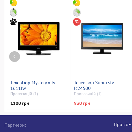
Телевізор Mystery mtv-
Телевізор Supra stv-
1611lw
lc24500
Пропозицій (1)
Пропозицій (1)
1100 грн
930 грн
Про ком
Партнери: