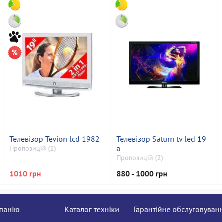
Телевізор Tevion lcd 1982
Телевізор Saturn tv led 19
a
Пропозицій (1)
Пропозицій (2)
1010 грн
880 - 1000 грн
панію
Каталог техніки
Гарантійне обслуговуван