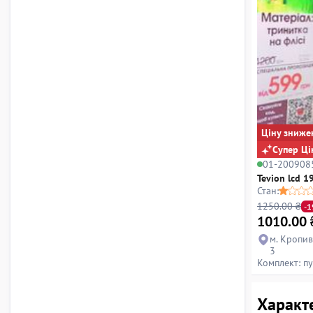
Ціну зниже
Супер Ці
01-200908
Tevion lcd 1
Стан:
1250.00 ₴
-
1010.00
м. Кропив
3
Комплект: пу
Характе