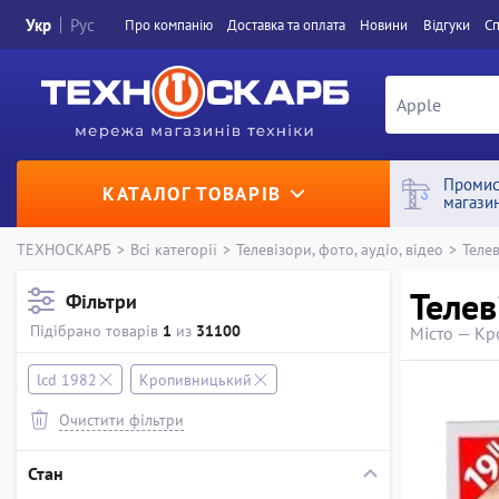
Укр
Рус
Про компанiю
Доставка та оплата
Новини
Вiдгуки
Сп
Промис
КАТАЛОГ ТОВАРІВ
магази
ТЕХНОСКАРБ
>
Всі категорії
>
Телевізори, фото, аудіо, відео
>
Теле
Телев
Фільтри
Підібрано товарів
1
из
31100
Місто — К
lcd 1982
Кропивницький
Очистити фільтри
Стан