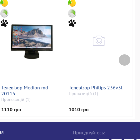
Телевізор Medion md
Телевізор Philips 236v3l
Т
20115
t
Пропозицій (1)
Пропозицій (1)
П
1110 грн
1010 грн
9
ня
Приєднуйтесь: