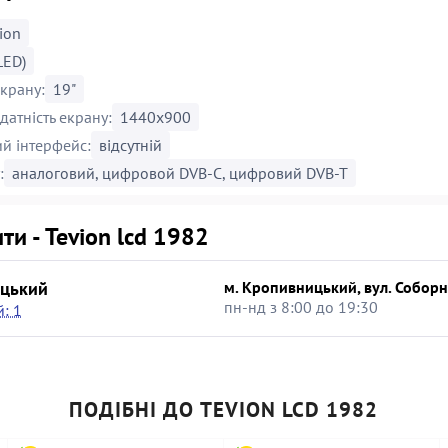
ion
LED)
экрану:
19"
датність екрану:
1440x900
й інтерфейс:
відсутній
:
аналоговий, цифровой DVB-C, цифровий DVB-T
ти - Tevion lcd 1982
цький
м. Кропивницький, вул. Соборн
пн-нд з 8:00 до 19:30
: 1
ПОДІБНІ ДО TEVION LCD 1982