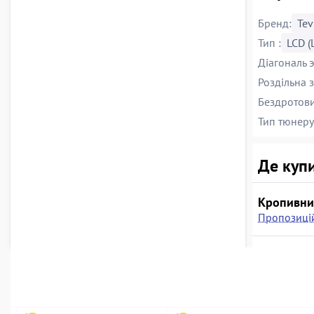
Бренд:
Tev
Тип :
LCD (
Діагональ 
Роздільна з
Бездротови
Тип тюнеру
Де купи
Кропивни
Пропозицій