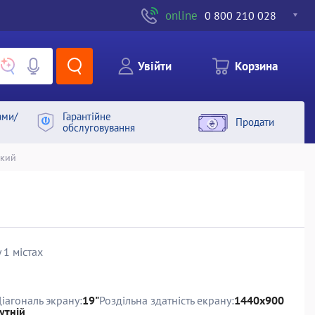
online
0 800 210 028
Увiйти
Корзина
ами/
Гарантiйне
Продати
обслуговування
ький
 1 містах
іагональ экрану:
19"
Роздільна здатність екрану:
1440x900
утній