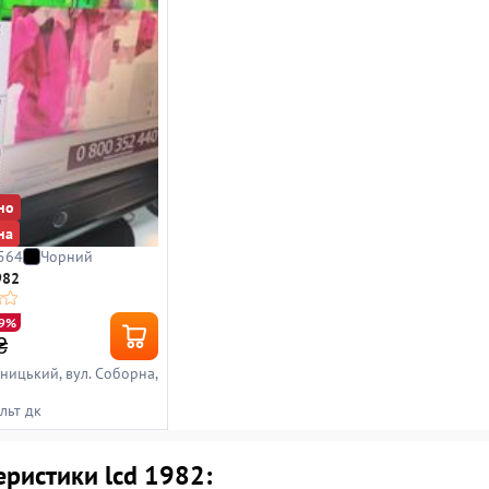
но
на
564
Чорний
982
19%
₴
ницький, вул. Соборна,
льт дк
ристики lcd 1982: