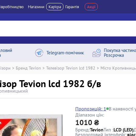
івробітництво
Магазини
Кар'єра
Гарантія
Акції
ловий
Покупка частин
Telegram-помічник
н
Розсрочка
візори
>
Бренд Tevion
>
Телевізор Tevion lcd 1982
>
Місто Кропивниц
ізор Tevion lcd 1982 б/в
ропивницький
Пропозицій: 1
В наявності у
Діапазон цін:
1010 ₴
Бренд:
Tevion
Тип :
LCD (LED)
Д
Бездротовий інтерфейс:
відс