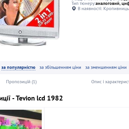
Тип тюнеру:
аналоговий, ци
В наявності:
Кропивниць
за популярністю
за збільшенням ціни
за зменшенням ціни
Пропозицій (1)
Опис і характерис
ції - Tevion lcd 1982